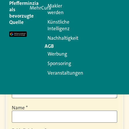
Kommentar
Pfefferminzia
Makler
MehrCura
als
werden
bevorzugte
Ihre E-Mail-Adresse wird nicht veröffentlicht.
Künstliche
Quelle
Erforderliche Felder sind mit
*
markiert
Intelligenz
Kommentar
*
Nachhaltigkeit
AGB
Werbung
Sponsoring
Veranstaltungen
Name
*