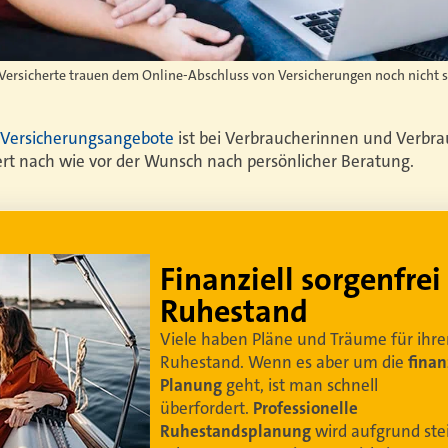
 Versicherte trauen dem Online-Abschluss von Versicherungen noch nicht s
e Versicherungsangebote
ist bei Verbraucherinnen und Verbr
rt nach wie vor der Wunsch nach persönlicher Beratung.
Lebe dein bestes Leben
Um sorgenfrei in den Ruhestand zu blicken,
braucht es
professionelle Ruhestandsplanung
.
Damit Ihre Kundinnen und Kunden
ihr bestes
Leben leben können
.
Video anschauen