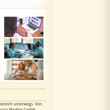
n
nzbereich unterwegs. Von
rminzia Medien GmbH