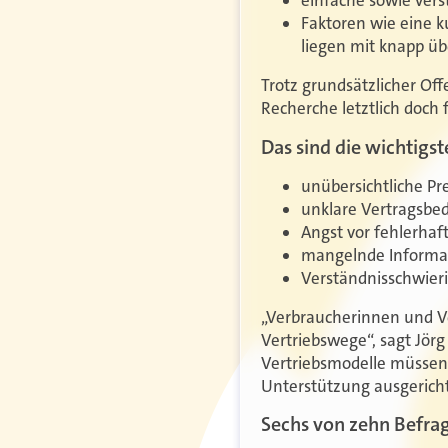
einfache sowie vers
Faktoren wie eine k
liegen mit knapp üb
Trotz grundsätzlicher Off
Recherche letztlich doch 
Das sind die wichtigs
unübersichtliche Pr
unklare Vertragsbe
Angst vor fehlerhaf
mangelnde Informat
Verständnisschwieri
„Verbraucherinnen und V
Vertriebswege“, sagt Jörg
Vertriebsmodelle müssen 
Unterstützung ausgerich
Sechs von zehn Befra