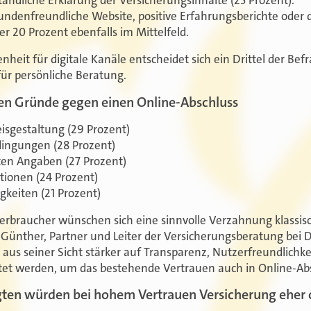
tändliche Erklärung der Versicherungsinhalte (25 Prozent).
undenfreundliche Website, positive Erfahrungsberichte oder d
er 20 Prozent ebenfalls im Mittelfeld.
enheit für digitale Kanäle entscheidet sich ein Drittel der Be
für persönliche Beratung.
ten Gründe gegen einen Online-Abschluss
eisgestaltung (29 Prozent)
dingungen (28 Prozent)
ten Angaben (27 Prozent)
ionen (24 Prozent)
gkeiten (21 Prozent)
erbraucher wünschen sich eine sinnvolle Verzahnung klassi
 Günther, Partner und Leiter der Versicherungsberatung bei De
aus seiner Sicht stärker auf Transparenz, Nutzerfreundlichke
tet werden, um das bestehende Vertrauen auch in Online-Ab
gten würden bei hohem Vertrauen Versicherung eher 