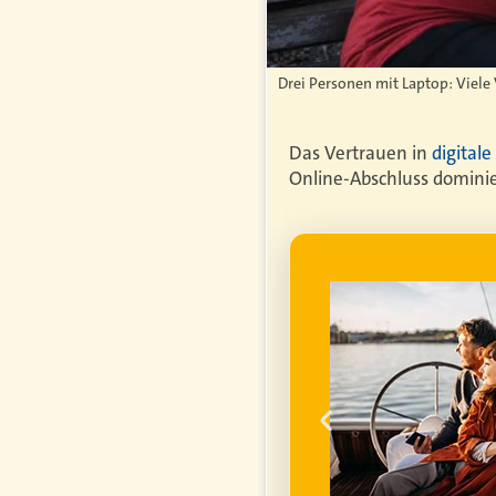
Drei Personen mit Laptop: Viele
Das Vertrauen in
digital
Online-Abschluss dominie
WERBUNG
genfrei im
ume für ihren
um die
finanzielle
ell
ufgrund steigender