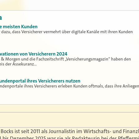
a
die meisten Kunden
 dazu, dass Versicherer vermehrt über digitale Kanäle mit ihren Kunden
ovationen von Versicherern 2024
 & Morgen und die Fachzeitschrift „Versicherungsmagazin“ haben den
eis der Assekuranz…
undenportal ihres Versicherers nutzen
ndenportale ihres Versicherers erleben Kunden oftmals, dass ihre Anliege
Bocks ist seit 2011 als Journalistin im Wirtschafts- und Fina
24 bis Dezember 2025 war sie als Redakteurin bei der Pfeffe