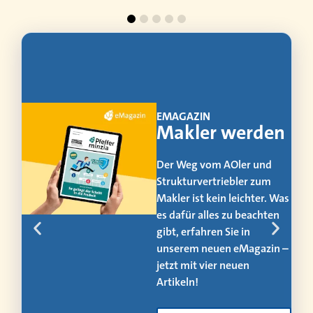
EMAGAZIN
Makler werden
Der Weg vom AOler und
Strukturvertriebler zum
Makler ist kein leichter. Was
es dafür alles zu beachten
us
gibt, erfahren Sie in
unserem neuen eMagazin –
jetzt mit vier neuen
Artikeln!