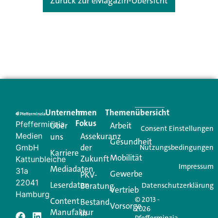
Zurück zur eMagazin-Übersicht
Unternehmen
Im
Themenübersicht
Fokus
Pfefferminzia
Über
Arbeit
Consent Einstellungen
Medien
Assekuranz
uns
Gesundheit
der
GmbH
Nutzungsbedingungen
Karriere
Mobilität
Zukunft
Kattunbleiche
Impressum
Mediadaten
31a
Gewerbe
PKV-
22041
Leserdaten
Beratung
Datenschutzerklärung
Vertrieb
Hamburg
© 2013 -
Content
Bestand
Vorsorge
2026
Manufaktur
in