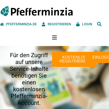
PFEFFERMINZIA.DE
REGISTRIEREN
LOGIN
Für den Zugriff
KOSTENLOS
EINLOG
auf unsere
REGISTRIEREN
Service-Inhalte
benötigen Sie
einen
kostenlosen
Pfefferminzia-
Account.