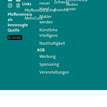
Pfefferminzia
Zuhause
neuer
Links
Medien
Hand
GmbH
Branche
Pfefferminzia.Pro
Pfefferminzia
Makler
MehrCura
als
werden
bevorzugte
Künstliche
Quelle
Intelligenz
Nachhaltigkeit
AGB
Werbung
Sponsoring
Veranstaltungen