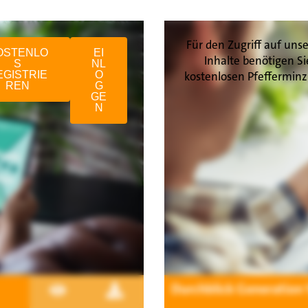
Für den Zugriff auf unse
OSTENLO
EI
Inhalte benötigen Si
S
NL
EGISTRIE
O
kostenlosen Pfefferminz
REN
G
GE
N
Durchblick Generation 