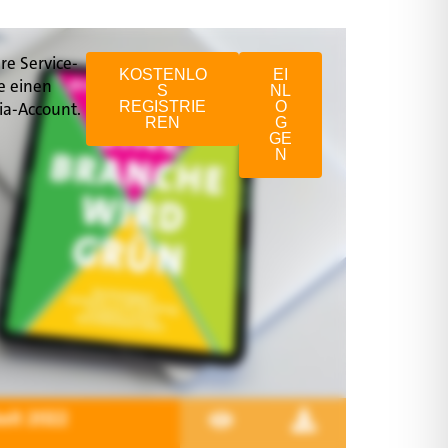
re Service-
KOSTENLO
EI
e einen
S
NL
ia-Account.
REGISTRIE
O
REN
G
GE
N
eit 2022