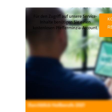
Für den Zugriff auf unsere Service-
K
Inhalte benötigen Sie einen
kostenlosen Pfefferminzia-Account.
R
Durchblick Heilberufe 2021