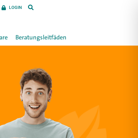
LOGIN
are
Beratungs­leitfäden