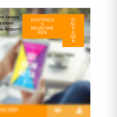
re Service-
KOSTENLO
EI
e einen
S
NL
ia-Account.
REGISTRIE
O
REN
G
GE
N
Y/Z 2021