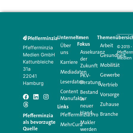
Unternehmen
Im
Themenübersic
Fokus
Über
Arbeit
© 2013 -
Pfefferminzia
Assekuranz
uns
Pfeffer
Medien GmbH
Gesundheit
Medien
der
Kattunbleiche
Karriere
Mobilität
Zukunft
31a
Mediadaten
Gewerbe
PKV-
22041
Leserdaten
Beratung
Hamburg
Vertrieb
Content
Bestand
Vorsorge
Manufaktur
in
Zuhause
neuer
Links
Hand
Branche
Pfefferminzia.Pro
Pfefferminzia
als bevorzugte
Makler
MehrCura
Quelle
werden