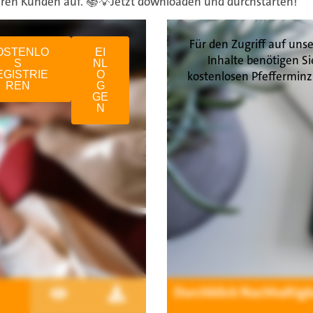
hren Kunden auf.
📚💡
Jetzt downloaden und durchstarten!
Für den Zugriff auf unse
OSTENLO
EI
Inhalte benötigen Si
S
NL
EGISTRIE
O
kostenlosen Pfefferminz
REN
G
GE
N
Durchblick Nachhaltigk