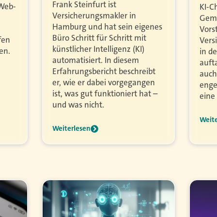
Frank Steinfurt ist
 Web-
KI-C
Versicherungsmakler in
Gemi
Hamburg und hat sein eigenes
Vors
Büro Schritt für Schritt mit
fen
Vers
künstlicher Intelligenz (KI)
en.
in d
automatisiert. In diesem
auft
Erfahrungsbericht beschreibt
auch
er, wie er dabei vorgegangen
enge
ist, was gut funktioniert hat –
eine
und was nicht.
Weit
Weiterlesen