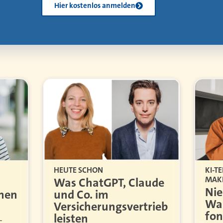
Kostenlos herunterladen
KI-T
HEUTE SCHON
MAK
Was ChatGPT, Claude
Nie
rnen
und Co. im
War
Versicherungsvertrieb
fon
leisten
-