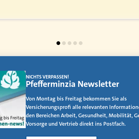
EMAGAZIN
Makler werden
Der Weg vom AOler und Strukturvertriebler z
ist kein leichter. Was es dafür alles zu beachten
erfahren Sie in unserem neuen eMagazin – jetzt
neuen Artikeln!