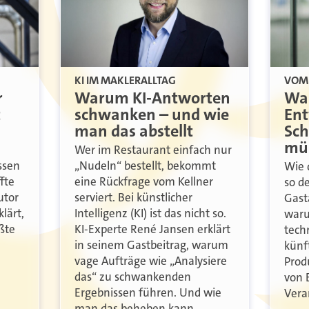
KI IM MAKLERALLTAG
VOM 
r
Warum KI-Antworten
Was
t
schwanken – und wie
Ent
man das abstellt
Sch
mü
Wer im Restaurant einfach nur
ssen
„Nudeln“ bestellt, bekommt
Wie 
fte
eine Rückfrage vom Kellner
so d
utor
serviert. Bei künstlicher
Gast
lärt,
Intelligenz (KI) ist das nicht so.
waru
ßte
KI-Experte René Jansen erklärt
tech
in seinem Gastbeitrag, warum
künf
vage Aufträge wie „Analysiere
Prod
das“ zu schwankenden
von 
Ergebnissen führen. Und wie
Vera
man das beheben kann.