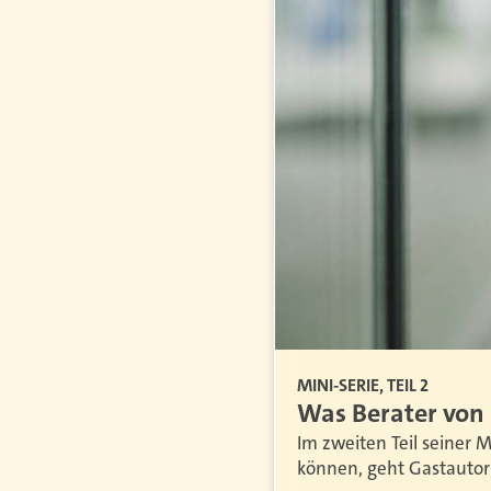
MINI-SERIE, TEIL 2
lt
Was Berater von 
er serviert. Bei
Im zweiten Teil seiner 
nem Gastbeitrag, warum vage
können, geht Gastautor 