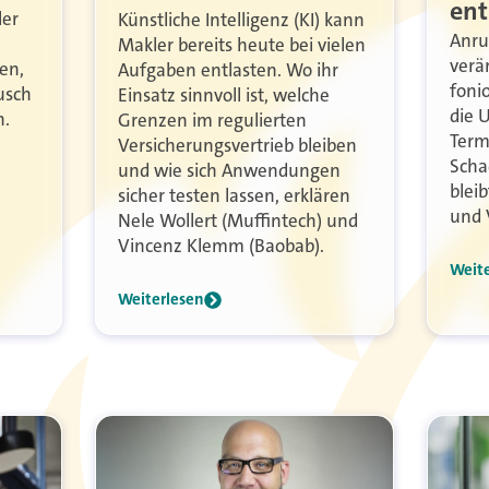
ent
ler
Künstliche Intelligenz (KI) kann
Anru
Makler bereits heute bei vielen
verä
en,
Aufgaben entlasten. Wo ihr
foni
usch
Einsatz sinnvoll ist, welche
die 
n.
Grenzen im regulierten
Term
Versicherungsvertrieb bleiben
Scha
und wie sich Anwendungen
blei
sicher testen lassen, erklären
und 
Nele Wollert (Muffintech) und
Vincenz Klemm (Baobab).
Weit
Weiterlesen