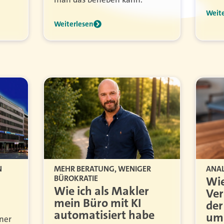
Weit
Weiterlesen
N
MEHR BERATUNG, WENIGER
ANAL
BÜROKRATIE
Wie
Wie ich als Makler
Ver
mein Büro mit KI
der
automatisiert habe
um
iner