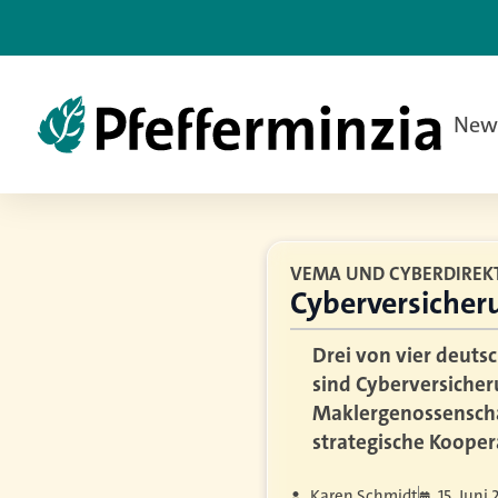
New
VEMA UND CYBERDIREK
Cyberversicher
Drei von vier deuts
sind Cyberversiche
Maklergenossenscha
strategische Kooper
Karen Schmidt
15. Juni