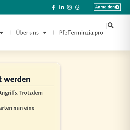
Anmelden
|
Über uns
Pfefferminzia.pro
t werden
ngriffs. Trotzdem
arten nun eine