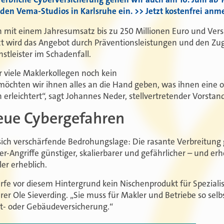
den Vema-Studios in Karlsruhe ein. >> Jetzt kostenfrei anm
n mit einem Jahresumsatz bis zu 250 Millionen Euro und Ve
nzt wird das Angebot durch Präventionsleistungen und den Z
nstleister im Schadenfall.
r viele Maklerkollegen noch kein
öchten wir ihnen alles an die Hand geben, was ihnen eine o
erleichtert“, sagt Johannes Neder, stellvertretender Vorsta
neue Cybergefahren
 sich verschärfende Bedrohungslage: Die rasante Verbreitung 
ber-Angriffe günstiger, skalierbarer und gefährlicher – und er
er erheblich.
rfe vor diesem Hintergrund kein Nischenprodukt für Spezialis
rer Ole Sieverding. „Sie muss für Makler und Betriebe so sel
cht- oder Gebäudeversicherung.“