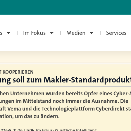
s
Im Fokus
Medien
Services
T KOOPERIEREN
ung soll zum Makler-Standardproduk
chen Unternehmen wurden bereits Opfer eines Cyber-A
rungen im Mittelstand noch immer die Ausnahme. Die
ft Vema und die Technologieplattform Cyberdirekt st
ation, um das zu ändern.
 2026
11:06 Uhr
Im Fokus: Künstliche Intelligenz