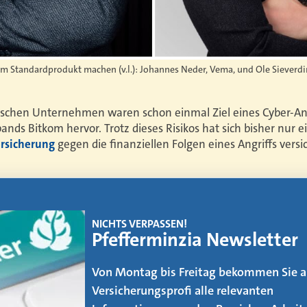
m Standardprodukt machen (v.l.): Johannes Neder, Vema, und Ole Sieverdin
schen Unternehmen waren schon einmal Ziel eines Cyber-Ang
nds Bitkom hervor. Trotz dieses Risikos hat sich bisher nur 
rsicherung
gegen die finanziellen Folgen eines Angriffs versic
EMAGAZIN
Makler werden
Der Weg vom AOler und Strukturvertrie
zum Makler ist kein leichter. Was es daf