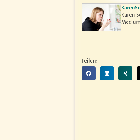
Karen
S
Karen S
Medium
Teilen: