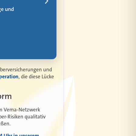
rem
yberversicherungen und
peration
, die diese Lücke
form
 im Vema-Netzwerk
er-Risiken qualitativ
eßen.
14 Uhr in unserem