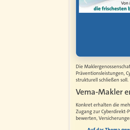
hen Arbeit,
rbe, Vorsorge und
Die Maklergenossenschaf
Präventionsleistungen, C
strukturell schließen soll.
Vema-Makler er
Konkret erhalten die me
Zugang zur Cyberdirekt-Pl
bewerten, Versicherungen
Auf das Thema gewe