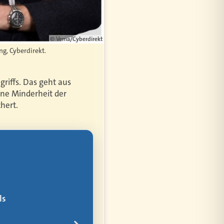
© Vema/Cyberdirekt
g, Cyberdirekt.
riffs. Das geht aus
eine Minderheit der
hert.
bler
ür alles