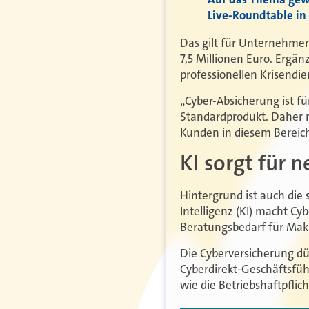
Live-Roundtable in 
Das gilt für Unternehme
7,5 Millionen Euro. Ergä
professionellen Krisendie
„Cyber-Absicherung ist fü
Standardprodukt. Daher m
Kunden in diesem Bereich 
KI sorgt für 
Hintergrund ist auch die
Intelligenz (KI) macht Cy
Beratungsbedarf für Makl
Die Cyberversicherung dü
Cyberdirekt-Geschäftsfüh
wie die Betriebshaftpfli