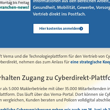
zu beachten gibt, erfahren Sie in unse
neuen eMagazin – jetzt mit vier neuen
Artikeln!
Kostenlos herunterladen
t Vema und die Technologieplattform für den Vertrieb von C
yberdirekt, nehmen das zum Anlass für
eine strategische Koo
halten Zugang zu Cyberdirekt-Platt
hr als 5.000 Maklerbetriebe mit über 35.000 Mitarbeitenden
attform. Das läuft über das Vema-Portal. Dort können sie Cyb
 vergleichen, Kunden beraten und Policen volldigital abschli
rbliche Cyberversicherung gehen wir auch am 16. Juni ab 