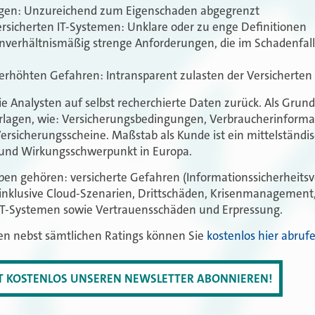
ngen: Unzureichend zum Eigenschaden abgegrenzt
rsicherten IT-Systemen: Unklare oder zu enge Definitionen
nverhältnismäßig strenge Anforderungen, die im Schadenfall 
 erhöhten Gefahren: Intransparent zulasten der Versicherten
die Analysten auf selbst recherchierte Daten zurück. Als Grun
erlagen, wie: Versicherungsbedingungen, Verbraucherinforma
ersicherungsscheine. Maßstab als Kunde ist ein mittelständ
n und Wirkungsschwerpunkt in Europa.
pen gehören: versicherte Gefahren (Informationssicherheitsv
inklusive Cloud-Szenarien, Drittschäden, Krisenmanagement,
IT-Systemen sowie Vertrauensschäden und Erpressung.
ien nebst sämtlichen Ratings können Sie
kostenlos hier abruf
ZT KOSTENLOS UNSEREN NEWSLETTER ABONNIEREN!