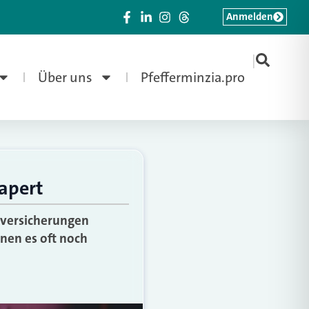
Anmelden
|
Über uns
Pfefferminzia.pro
apert
rversicherungen
enen es oft noch