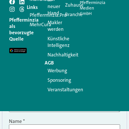
Pfefferminzia
Schreiben Sie einen
Zuhause
neuer
Links
Medien
Hand
GmbH
Branche
Kommentar
Pfefferminzia.Pro
Pfefferminzia
Makler
MehrCura
als
werden
Ihre E-Mail-Adresse wird nicht veröffentlicht.
bevorzugte
Erforderliche Felder sind mit
*
markiert
Künstliche
Quelle
Intelligenz
Kommentar
*
Nachhaltigkeit
AGB
Werbung
Sponsoring
Veranstaltungen
Name
*