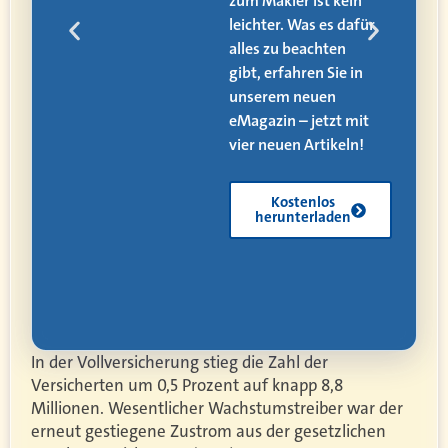
zum Makler ist kein
den
leichter. Was es dafür
alles zu beachten
ät,
gibt, erfahren Sie in
 und
unserem neuen
eMagazin – jetzt mit
vier neuen Artikeln!
Kostenlos
herunterladen
In der Vollversicherung stieg die Zahl der
Versicherten um 0,5 Prozent auf knapp 8,8
Millionen. Wesentlicher Wachstumstreiber war der
erneut gestiegene Zustrom aus der gesetzlichen