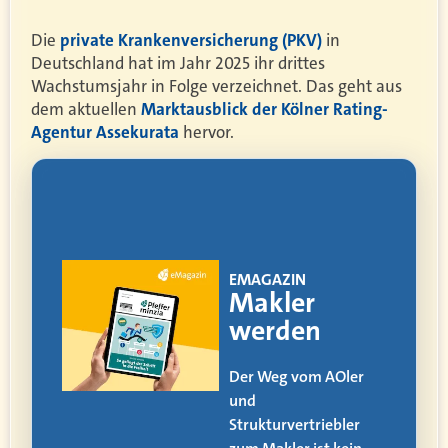
Die
private Krankenversicherung (PKV)
in
Deutschland hat im Jahr 2025 ihr drittes
Wachstumsjahr in Folge verzeichnet. Das geht aus
dem aktuellen
Marktausblick der Kölner Rating-
Agentur Assekurata
hervor.
!
EMAGAZIN
ia
Makler
werden
itag
Der Weg vom AOler
und
alle
Strukturvertriebler