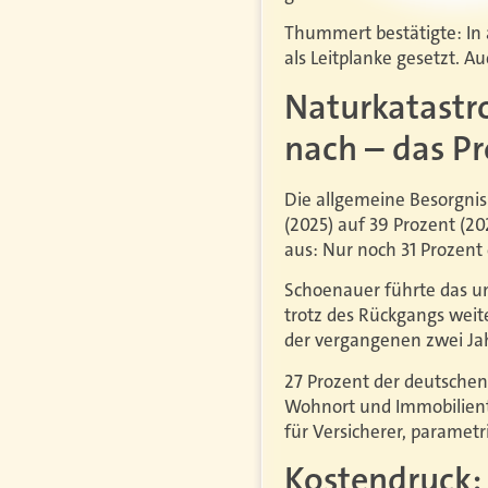
Thummert bestätigte: In a
als Leitplanke gesetzt. A
Naturkatastro
nach – das Pr
Die allgemeine Besorgni
(2025) auf 39 Prozent (20
aus: Nur noch 31 Prozent
Schoenauer führte das un
trotz des Rückgangs weit
der vergangenen zwei Ja
27 Prozent der deutschen
Wohnort und Immobilienty
für Versicherer, paramet
Kostendruck: 