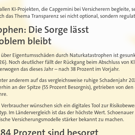
llen KI-Projekten, die Capgemini bei Versicherern begleite, 
uch das Thema Transparenz sei nicht optional, sondern regula
phen: Die Sorge lässt
oblem bleibt
s über Eigentumsschäden durch Naturkatastrophen ist gesunk
26). Noch deutlicher fällt der Rückgang beim Abschluss von K
 erwogen das dieses Jahr – nach 38 Prozent im Vorjahr.
ter anderem auf das vergleichsweise ruhige Schadenjahr 202
erhin an der Spitze (55 Prozent Besorgnis), getrieben von de
hre.
 Verbraucher wünschen sich ein digitales Tool zur Risikobewe
p. Im Ländervergleich ist das der höchste Wert. Schoenauer 
rische Versicherungsmodelle stärker bekannt zu machen.
84 Prozent sind besorgt