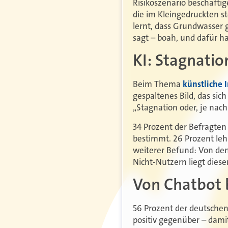
Risikoszenario beschäfti
die im Kleingedruckten s
lernt, dass Grundwasser 
sagt – boah, und dafür ha
KI: Stagnatio
Beim Thema
künstliche I
gespaltenes Bild, das si
„Stagnation oder, je nach
34 Prozent der Befragten
bestimmt. 26 Prozent leh
weiterer Befund: Von denj
Nicht-Nutzern liegt diese
Von Chatbot
56 Prozent der deutsche
positiv gegenüber – damit