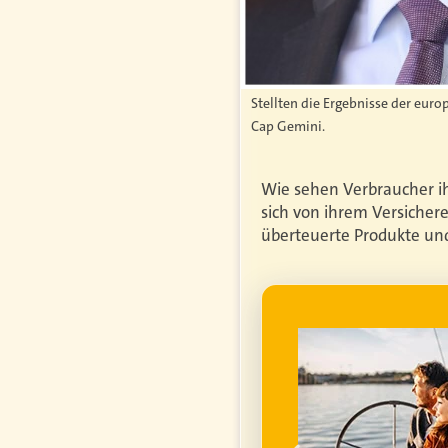
Stellten die Ergebnisse der eur
Cap Gemini.
Wie sehen Verbraucher ihr
sich von ihrem Versichere
überteuerte Produkte und
WERBUNG
genfrei im
ume für ihren
um die
finanzielle