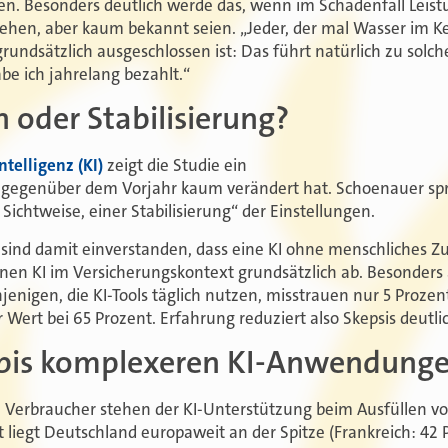
gen. Besonders deutlich werde das, wenn im Schadenfall Leist
tehen, aber kaum bekannt seien. „Jeder, der mal Wasser im K
grundsätzlich ausgeschlossen ist: Das führt natürlich zu sol
be ich jahrelang bezahlt.“
n oder Stabilisierung?
ntelligenz (KI)
zeigt die Studie ein
ch gegenüber dem Vorjahr kaum verändert hat. Schoenauer sp
 Sichtweise, einer Stabilisierung“ der Einstellungen.
 sind damit einverstanden, dass eine KI ohne menschliches Z
nen KI im Versicherungskontext grundsätzlich ab. Besonders a
enigen, die KI-Tools täglich nutzen, misstrauen nur 5 Prozen
r Wert bei 65 Prozent. Erfahrung reduziert also Skepsis deutli
 bis komplexeren KI-Anwendung
n Verbraucher stehen der KI-Unterstützung beim Ausfüllen v
 liegt Deutschland europaweit an der Spitze (Frankreich: 42 