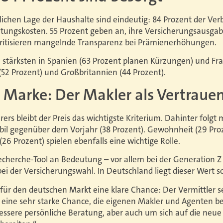
lichen Lage der Haushalte sind eindeutig: 84 Prozent der Ver
tungskosten. 55 Prozent geben an, ihre Versicherungsausga
kritisieren mangelnde Transparenz bei Prämienerhöhungen.
m stärksten in Spanien (63 Prozent planen Kürzungen) und Fra
(52 Prozent) und Großbritannien (44 Prozent).
 Marke: Der Makler als Vertraue
ers bleibt der Preis das wichtigste Kriterium. Dahinter folgt 
bil gegenüber dem Vorjahr (38 Prozent). Gewohnheit (29 Pr
6 Prozent) spielen ebenfalls eine wichtige Rolle.
herche-Tool an Bedeutung – vor allem bei der Generation Z (1
bei der Versicherungswahl. In Deutschland liegt dieser Wert s
für den deutschen Markt eine klare Chance: Der Vermittler s
st eine sehr starke Chance, die eigenen Makler und Agenten be
bessere persönliche Beratung, aber auch um sich auf die neu