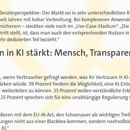
raterperspektive: Der Markt sei in sehr unterschiedlichen R
 seit Jahren mit hoher Verbreitung. Bei komplexeren Anwend
rsicherern – steckten viele noch im „Use-Case-Stadium“. „Die
ritt stellt, ist, dass man auch den entsprechenden Nutzen in
hr dedizierten Teil bezieht.“
 in KI stärkt: Mensch, Transpare
, wenn Verbraucher gefragt werden, was ihr Vertrauen in KI
ärken würde. 39 Prozent fordern die Möglichkeit, eine KI-En
 weiterleiten zu können. 25 Prozent wollen verständliche Erk
25 Prozent sprechen sich für eine unabhängige Regulierung
ieren mit dem EU-AI-Act, den Schoenauer als wichtigen Trei
ungen nicht aus einer Blackbox kommen, sondern nachvollzieh
 KI.“