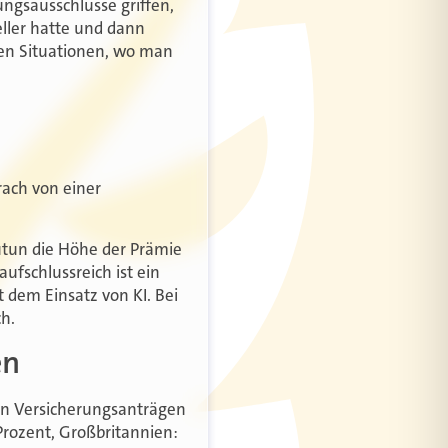
ungsausschlüsse griffen,
eller hatte und dann
chen Situationen, wo man
rach von einer
utun die Höhe der Prämie
ufschlussreich ist ein
t dem Einsatz von KI. Bei
ch.
en
on Versicherungsanträgen
Prozent, Großbritannien: