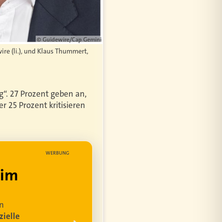
© Guidewire/Cap Gemini
re (li.), und Klaus Thummert,
g“. 27 Prozent geben an,
r 25 Prozent kritisieren
WERBUNG