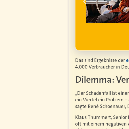
ell
ufgrund steigender
htiger.
Mehr erfahren
Das sind Ergebnisse der
e
4.000 Verbraucher in Deu
Dilemma: Ver
„Der Schadenfall ist ein
ein Viertel ein Problem –
sagte René Schoenauer, D
Klaus Thummert, Senior D
oft mit einem negativen 