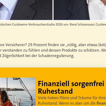
opäischen Guidewire-Verbraucherstudie 2026 vor: René Schoenauer, Guidewi
e Versicherer? 29 Prozent finden sie „nötig, aber etwas lästi
r verstanden zu fühlen und dessen Produkte zu schätzen. Abe
 Zögerlichkeit bei der Schadenregulierung.
Lebe dein bestes Leben
Um sorgenfrei in den Ruhestand zu blicken,
braucht es
professionelle Ruhestandsplanung
.
Damit Ihre Kundinnen und Kunden
ihr bestes