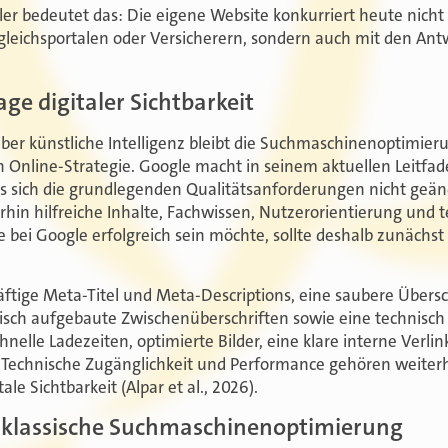
er bedeutet das: Die eigene Website konkurriert heute nicht 
gleichsportalen oder Versicherern, sondern auch mit den A
ge digitaler Sichtbarkeit
über künstliche Intelligenz bleibt die Suchmaschinenoptimieru
n Online-Strategie. Google macht in seinem aktuellen Leitfad
ass sich die grundlegenden Qualitätsanforderungen nicht geä
hin hilfreiche Inhalte, Fachwissen, Nutzerorientierung und t
 bei Google erfolgreich sein möchte, sollte deshalb zunächst
.
tige Meta-Titel und Meta-Descriptions, eine saubere Übersch
ogisch aufgebaute Zwischenüberschriften sowie eine technisch
hnelle Ladezeiten, optimierte Bilder, eine klare interne Verl
 Technische Zugänglichkeit und Performance gehören weiterh
le Sichtbarkeit (Alpar et al., 2026).
e klassische Suchmaschinenoptimierung