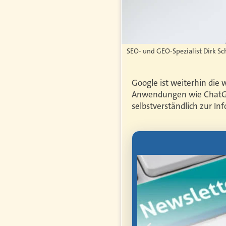
SEO- und GEO-Spezialist Dirk Sc
Google ist weiterhin die 
Anwendungen wie ChatGPT
selbstverständlich zur 
letter
mmen Sie als
anten