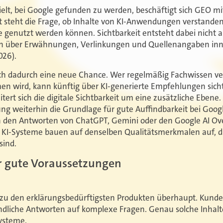
lt, bei Google gefunden zu werden, beschäftigt sich GEO mit 
 steht die Frage, ob Inhalte von KI-Anwendungen verstanden,
 genutzt werden können. Sichtbarkeit entsteht dabei nicht al
 über Erwähnungen, Verlinkungen und Quellenangaben inne
026).
ich dadurch eine neue Chance. Wer regelmäßig Fachwissen verö
n wird, kann künftig über KI-generierte Empfehlungen sich
tert sich die digitale Sichtbarkeit um eine zusätzliche Eben
 weiterhin die Grundlage für gute Auffindbarkeit bei Googl
 in den Antworten von ChatGPT, Gemini oder den Google AI O
 KI-Systeme bauen auf denselben Qualitätsmerkmalen auf, d
sind.
 gute Voraussetzungen
zu den erklärungsbedürftigsten Produkten überhaupt. Kunde
ndliche Antworten auf komplexe Fragen. Genau solche Inhal
ysteme.