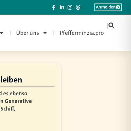
Anmelden
|
Über uns
Pfefferminzia.pro
bleiben
d es ebenso
en Generative
Schiff,