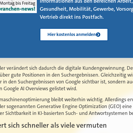
zu beachten gibt, erfahren Sie in unse
neuen eMagazin – jetzt mit vier neuen
Artikeln!
Kostenlos herunterladen
ler verändert sich dadurch die digitale Kundengewinnung. De
 über gute Positionen in den Suchergebnissen. Gleichzeitig wir
ur in den Suchergebnissen von Google sichtbar ist, sondern a
 Google AI Overviews gelistet wird.
aschinenoptimierung bleibt weiterhin wichtig. Allerdings erwe
er sogenannten Generative Engine Optimization (GEO) eine w
er Sichtbarkeit in KI-basierten Such- und Antwortsystemen be
t sich schneller als viele vermuten