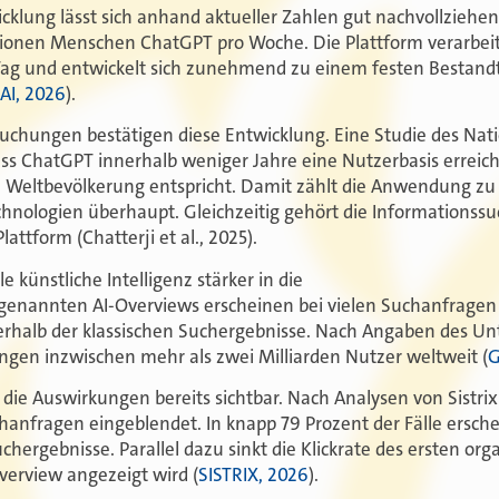
cklung lässt sich anhand aktueller Zahlen gut nachvollziehe
ionen Menschen ChatGPT pro Woche. Die Plattform verarbeit
Tag und entwickelt sich zunehmend zu einem festen Bestandte
AI, 2026
).
uchungen bestätigen diese Entwicklung. Eine Studie des Nat
ss ChatGPT innerhalb weniger Jahre eine Nutzerbasis erreicht
 Weltbevölkerung entspricht. Damit zählt die Anwendung zu
hnologien überhaupt. Gleichzeitig gehört die Informationssu
ttform (Chatterji et al., 2025).
le künstliche Intelligenz stärker in die
genannten AI-Overviews erscheinen bei vielen Suchanfragen 
erhalb der klassischen Suchergebnisse. Nach Angaben des U
gen inzwischen mehr als zwei Milliarden Nutzer weltweit (
G
 die Auswirkungen bereits sichtbar. Nach Analysen von Sistri
hanfragen eingeblendet. In knapp 79 Prozent der Fälle ersche
chergebnisse. Parallel dazu sinkt die Klickrate des ersten o
Overview angezeigt wird (
SISTRIX, 2026
).