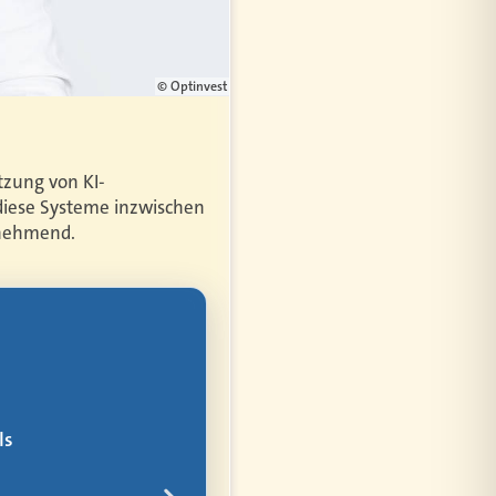
© Optinvest
tzung von KI-
diese Systeme inzwischen
unehmend.
bler
ür alles