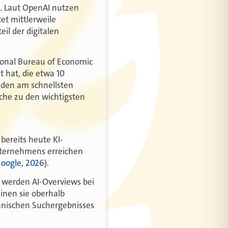
n. Laut OpenAI nutzen
et mittlerweile
il der digitalen
ional Bureau of Economic
 hat, die etwa 10
 den am schnellsten
che zu den wichtigsten
bereits heute KI-
nternehmens erreichen
oogle, 2026
).
x werden AI-Overviews bei
inen sie oberhalb
rganischen Suchergebnisses