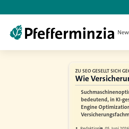
New
ZU SEO GESELLT SICH GE
Wie Versicherun
Suchmaschinenoptimi
bedeutend, in KI-g
Engine Optimization 
Versicherungsfachm
Redaktion
05. Juni 202