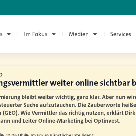
s
Im Fokus
Medien
Services
O
gsvermittler weiter online sichtbar 
erung bleibt weiter wichtig, ganz klar. Aber nun wir
esteuerter Suche aufzutauchen. Die Zauberworte heiß
(GEO). Wie Vermittler das richtig nutzen, erklärt Dirk 
ann und Leiter Online-Marketing bei Optinvest.
6
10:06 Uhr
Im Fokus: Künstliche Intelligenz