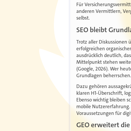
Für Versicherungsvermittl
anderen Vermittlern, Ver
selbst.
SEO bleibt Grundla
Trotz aller Diskussionen 
erfolgreichen organische
ausdrücklich deutlich, d
Mittelpunkt stehen weiter
(Google, 2026). Wer heute
Grundlagen beherrschen
Dazu gehören aussagekräf
klaren H1-Überschrift, l
Ebenso wichtig bleiben sc
mobile Nutzererfahrung.
Voraussetzungen für digita
GEO erweitert di