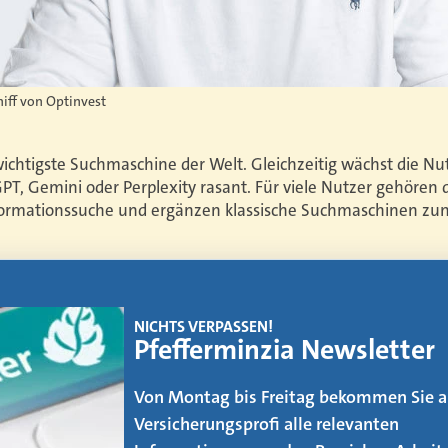
hiff von Optinvest
wichtigste Suchmaschine der Welt. Gleichzeitig wächst die Nu
, Gemini oder Perplexity rasant. Für viele Nutzer gehören 
Informationssuche und ergänzen klassische Suchmaschinen z
EMAGAZIN
Makler werden
Der Weg vom AOler und Strukturvertrie
zum Makler ist kein leichter. Was es daf