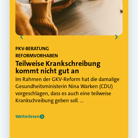
PKV-BERATUNG
ASSEK
REFORMVORHABEN
ZIELGR
Teilweise Krankschreibung
Wenn
kommt nicht gut an
Ruhe
Im Rahmen der GKV-Reform hat die damalige
Viele 
Gesundheitsministerin Nina Warken (CDU)
eigene
vorgeschlagen, dass es auch eine teilweise
Renten
Krankschreibung geben soll. …
im Alt
Weiterlesen
Weiterl