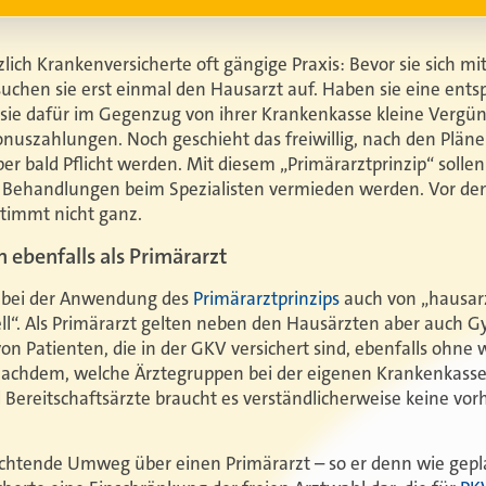
zlich Krankenversicherte oft gängige Praxis: Bevor sie sich m
uchen sie erst einmal den Hausarzt auf. Haben sie eine ent
 sie dafür im Gegenzug von ihrer Krankenkasse kleine Vergü
onuszahlungen. Noch geschieht das freiwillig, nach den Plän
ber bald Pflicht werden. Mit diesem „Primärarztprinzip“ soll
e Behandlungen beim Spezialisten vermieden werden. Vor de
timmt nicht ganz.
 ebenfalls als Primärarzt
 bei der Anwendung des
Primärarztprinzips
auch von „hausarz
l“. Als Primärarzt gelten neben den Hausärzten aber auch 
von Patienten, die in der GKV versichert sind, ebenfalls ohn
nachdem, welche Ärztegruppen bei der eigenen Krankenkass
 Bereitschaftsärzte braucht es verständlicherweise keine v
lichtende Umweg über einen Primärarzt – so er denn wie gepl