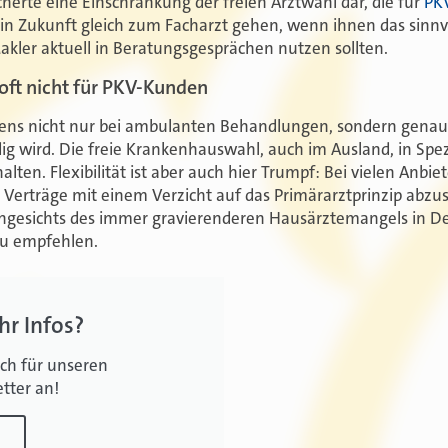
herte eine Einschränkung der freien Arztwahl dar, die für
PK
in Zukunft gleich zum Facharzt gehen, wenn ihnen das sinnvol
kler aktuell in Beratungsgesprächen nutzen sollten.
 oft nicht für PKV-Kunden
rigens nicht nur bei ambulanten Behandlungen, sondern gena
g wird. Die freie Krankenhauswahl, auch im Ausland, in Spezia
alten. Flexibilität ist aber auch hier Trumpf: Bei vielen Anb
 Verträge mit einem Verzicht auf das Primärarztprinzip abzus
Angesichts des immer gravierenderen Hausärztemangels in De
 zu empfehlen.
hr Infos?
ch für unseren
tter an!