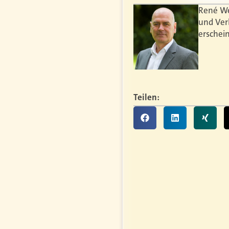
René Wei
und Ver
erschei
Teilen: