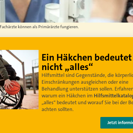
Fachärzte können als Primärärzte fungieren.
Kostenfallen vermeid
Die
Gebührenordnung für Ärzte (GOÄ)
un
Gebührenordnung für Zahnärzte (GOZ)
bi
Grundlage für alle privatärztlichen Abre
in Deutschland. Mit PKV-Tarifen ohne Be
der Gebührenordnung schützen Sie Ihre
vor Kostenfallen.
Jetzt inform