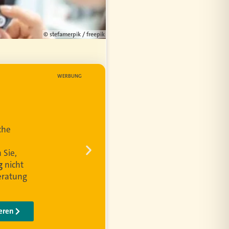
© stefamerpik / freepik
WERBUNG
en
d die
lden die
chnungen
grenzung
 Kunden
ieren