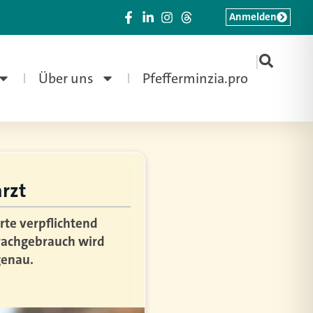
Anmelden
|
Über uns
Pfefferminzia.pro
arzt
te verpflichtend
rachgebrauch wird
genau.