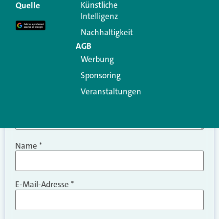
Erforderliche Felder sind mit
*
markiert
Künstliche
Quelle
Intelligenz
Kommentar
*
Nachhaltigkeit
AGB
Werbung
Sponsoring
Veranstaltungen
Name
*
E-Mail-Adresse
*