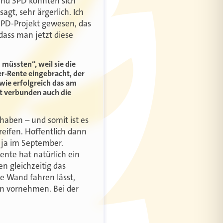
 und SPD konnten sich
agt, sehr ärgerlich. Ich
 SPD-Projekt gewesen, das
ass man jetzt diese
 müssten“, weil sie die
er-Rente eingebracht, der
 wie erfolgreich das am
it verbunden auch die
 haben – und somit ist es
eifen. Hoffentlich dann
 ja im September.
ente hat natürlich ein
n gleichzeitig das
ie Wand fahren lässt,
en vornehmen. Bei der