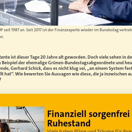
FDP seit 1987 an. Seit 2017 ist der Finanzexperte wieder im Bundestag vertr
an.
-Rente ist dieser Tage 20 Jahre alt geworden. Doch viele sehen in
um Beispiel der ehemalige Grünen-Bundestagsabgeordnete und heu
, Gerhard Schick, dass es nicht klug sei, „an einem System fest
lt hat“. Wie bewerten Sie Aussagen wie diese, die ja inzwischen a
?
Lebe dein bestes Leben
Um sorgenfrei in den Ruhestand zu blicken,
braucht es
professionelle Ruhestandsplanung
.