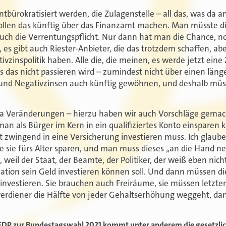
tbürokratisiert werden, die Zulagenstelle – all das, was da a
llen das künftig über das Finanzamt machen. Man müsste di
h die Verrentungspflicht. Nur dann hat man die Chance, noc
, es gibt auch Riester-Anbieter, die das trotzdem schaffen, ab
ivzinspolitik haben. Alle die, die meinen, es werde jetzt ei
s das nicht passieren wird – zumindest nicht über einen läng
und Negativzinsen auch künftig gewöhnen, und deshalb müss
da Veränderungen – hierzu haben wir auch Vorschläge gemach
an als Bürger im Kern in ein qualifiziertes Konto einsparen 
zt zwingend in eine Versicherung investieren muss. Ich glau
 sie fürs Alter sparen, und man muss dieses „an die Hand 
, weil der Staat, der Beamte, der Politiker, der weiß eben nich
tuation sein Geld investieren können soll. Und dann müssen d
investieren. Sie brauchen auch Freiräume, sie müssen letzte
rdiener die Hälfte von jeder Gehaltserhöhung weggeht, dan
P zur Bundestagswahl 2021 kommt unter anderem die gesetzlich