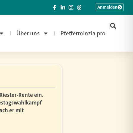
Anmelden
|
Über uns
Pfefferminzia.pro
Riester-Rente ein.
destagswahlkampf
ach er mit