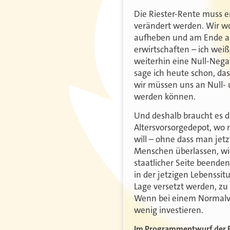
Die Riester-Rente muss en
verändert werden. Wir wo
aufheben und am Ende auc
erwirtschaften – ich weiß
weiterhin eine Null-Negat
sage ich heute schon, das
wir müssen uns an Null- 
werden können.
Und deshalb braucht es 
Altersvorsorgedepot, wo m
will – ohne dass man jet
Menschen überlassen, wie
staatlicher Seite beenden
in der jetzigen Lebenssi
Lage versetzt werden, zu 
Wenn bei einem Normalve
wenig investieren.
Im Programmentwurf der FD