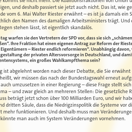
ode kommt sie nicht mehr. Die Koalitionsfraktionen von Union
gen, und deshalb passiert sie jetzt auch nicht. Das ist, wie ges
de vom 6. Mai Walter Riester erwähnt – es ist ja damals ein
lich den Namen des damaligen Arbeitsministers trägt. Und d
egen stehen lässt, ist eigentlich skandalös.
ag warfen sie den Vertretern der SPD vor, dass sie sich „schämen
eßen“. Ihre Fraktion hat einen eigenen Antrag zur Reform der Riest
on Eigentümern – Riester endlich reformieren“. Unabhängig davon,
gestaltung der privaten Altersvorsorge in Deutschland, und dam
Rentensystems, ein großes Wahlkampfthema sein?
ag ist abgelehnt worden nach dieser Debatte, die Sie erwähnt
heißt, wir müssen das nach der Bundestagswahl erneut aufgr
auch umzusetzen in einer Regierung – diese Frage stellt sich
mma – und zwar gleich an mehreren Stellen: Die gesetzliche R
ss beträgt jetzt schon über 100 Milliarden Euro, und wir habe
d dritten Säule, dass die Niedrigzinspolitik die Systeme vor d
icht mehr funktionieren. Und deshalb muss man Veränderung
h, könnte man auch im System Veränderungen vornehmen.