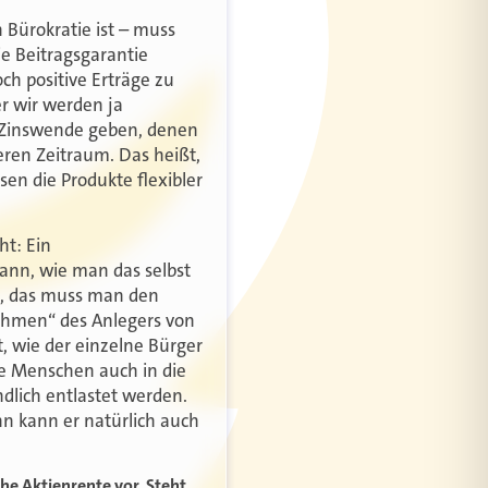
n Bürokratie ist – muss
e Beitragsgarantie
h positive Erträge zu
er wir werden ja
ne Zinswende geben, denen
eren Zeitraum. Das heißt,
en die Produkte flexibler
t: Ein
kann, wie man das selbst
be, das muss man den
nehmen“ des Anlegers von
t, wie der einzelne Bürger
ie Menschen auch in die
ndlich entlastet werden.
n kann er natürlich auch
e Aktienrente vor. Steht