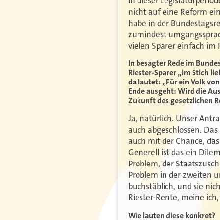
In dieser Legislaturperi
nicht auf eine Reform eini
habe in der Bundestagsre
zumindest umgangssprach
vielen Sparer einfach im R
In besagter Rede im Bundest
Riester-Sparer „im Stich li
da lautet: „Für ein Volk v
Ende ausgeht: Wird die Aus
Zukunft des gesetzlichen 
Ja, natürlich. Unser Antr
auch abgeschlossen. Das 
auch mit der Chance, das 
Generell ist das ein Dile
Problem, der Staatszuschu
Problem in der zweiten un
buchstäblich, und sie n
Riester-Rente, meine ic
Wie lauten diese konkret?