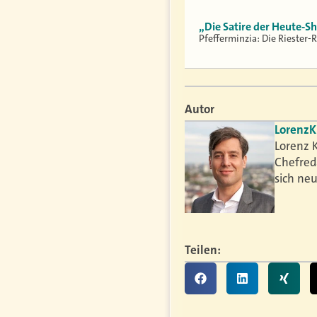
„Die Satire der Heute-S
Pfefferminzia: Die Riester-R
Autor
Lorenz
K
Lorenz K
Chefred
sich ne
Teilen: