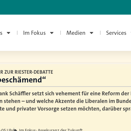
s
Im Fokus
Medien
Services
ER ZUR RIESTER-DEBATTE
 beschämend“
ank Schäffler setzt sich vehement für eine Reform der 
en stehen – und welche Akzente die Liberalen im Bun
nte und privater Vorsorge setzen möchten, darüber spr
1:05 Uhr
Im Fokus: Assekuranz der Zukunft