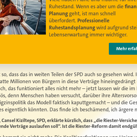
Damit Ihre Kundinnen und Kunden
ihr bestes
Leben leben können
.
Video anschauen
st so, dass das in weiten Teilen der SPD auch so gesehen wird. 
te Millionen von Bürgern in diese Verträge hineingedrängt d
ich, das funktioniert alles nicht mehr – jetzt lassen wir die i
alös, denn Menschen haben versucht, darüber ihre Altersvors
rigzinspolitik das Modell faktisch kaputtgemacht – und die G
es eigentlich könnten. Das finde ich beschämend, ich ärgere 
 Cansel Kiziltepe, SPD, erklärte kürzlich, dass „die Riester-Versic
nde Verträge auslaufen soll“. Ist die Riester-Reform damit endgül