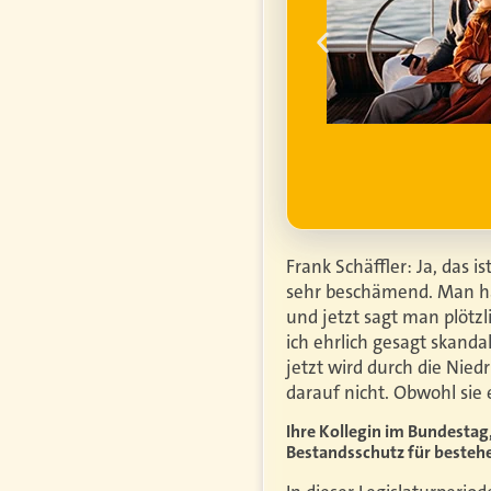
um die
finanzielle
ell
ufgrund steigender
htiger.
Mehr erfahren
Frank Schäffler: Ja, das i
sehr beschämend. Man hat
und jetzt sagt man plötzl
ich ehrlich gesagt skand
jetzt wird durch die Nied
darauf nicht. Obwohl sie 
Ihre Kollegin im Bundestag,
Bestandsschutz für bestehe