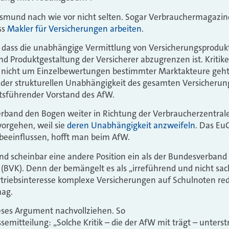
ksmund nach wie vor nicht selten. Sogar Verbrauchermagazin
ss
Makler für Versicherungen arbeiten
.
t, dass die unabhängige Vermittlung von Versicherungsprodukt
nd Produktgestaltung der Versicherer abzugrenzen ist. Kritiker
es nicht um Einzelbewertungen bestimmter Marktakteure geht
der strukturellen Unabhängigkeit des gesamten Versicherun
sführender Vorstand des AfW.
rband den Bogen weiter in Richtung der Verbraucherzentrale
vorgehen, weil sie
deren Unabhängigkeit anzweifeln
. Das Eu
eeinflussen, hofft man beim AfW.
d scheinbar eine andere Position ein als der Bundesverband
(BVK). Denn der bemängelt es als „irreführend und nicht sa
triebsinteresse komplexe Versicherungen auf Schulnoten red
mag.
ses Argument nachvollziehen. So
ssemitteilung: „Solche Kritik – die der AfW mit trägt – unterst