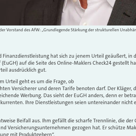
er Vorstand des AfW: „Grundlegende Stärkung der strukturellen Unabhän
inanzdienstleistung hat sich zu jenem Urteil geäußert, in 
 (EuGH) auf die Seite des Online-Maklers Check24 gestellt ha
teil ausdrücklich gut.
m Urteil geht es um die Frage, ob
hten Versicherer und deren Tarife benoten darf. Der Kläger, 
gleichende Werbung. Das sieht der EuGH anders, denn er betr
nkurrenten. Ihre Dienstleistungen seien untereinander nicht e
tweise Beifall aus. Ihm gefällt die scharfe Trennlinie, die de
nd Versicherungsunternehmen gezogen hat. Er schütze Makl
zung mit Produktgebern“.