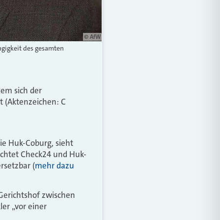
© AfW
gigkeit des gesamten
dem sich der
t (Aktenzeichen: C
die Huk-Coburg, sieht
achtet Check24 und Huk-
rsetzbar (
mehr dazu
r Gerichtshof zwischen
er „vor einer