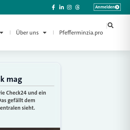
Anmelden
|
Über uns
Pfefferminzia.pro
uk mag
wie Check24 und ein
as gefällt dem
entralen sieht.