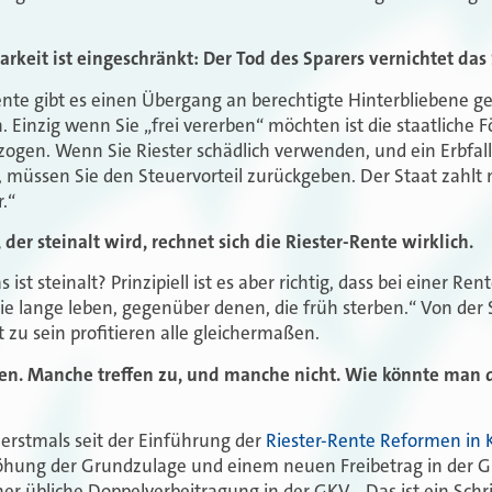
barkeit ist eingeschränkt: Der Tod des Sparers vernichtet da
Rente gibt es einen Übergang an berechtigte Hinterbliebene g
. Einzig wenn Sie „frei vererben“ möchten ist die staatliche 
gen. Wenn Sie Riester schädlich verwenden, und ein Erbfall g
müssen Sie den Steuervorteil zurückgeben. Der Staat zahlt n
.“
, der steinalt wird, rechnet sich die Riester-Rente wirklich.
 ist steinalt? Prinzipiell ist es aber richtig, dass bei einer R
die lange leben, gegenüber denen, die früh sterben.“ Von der 
 zu sein profitieren alle gleichermaßen.
ilen. Manche treffen zu, und manche nicht. Wie könnte man 
 erstmals seit der Einführung der
Riester-Rente Reformen in 
öhung der Grundzulage und einem neuen Freibetrag in der 
her übliche Doppelverbeitragung in der GKV. „Das ist ein Schrit