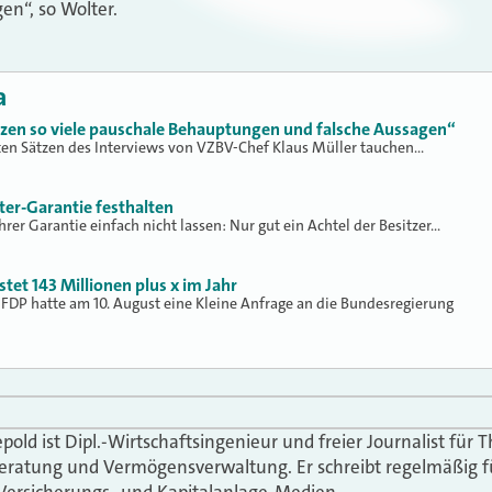
gen“, so Wolter.
a
tzen so viele pauschale Behauptungen und falsche Aussagen“
ten Sätzen des Interviews von VZBV-Chef Klaus Müller tauchen…
ter-Garantie festhalten
rer Garantie einfach nicht lassen: Nur gut ein Achtel der Besitzer…
stet 143 Millionen plus x im Jahr
 FDP hatte am 10. August eine Kleine Anfrage an die Bundesregierung
epold ist Dipl.-Wirtschaftsingenieur und freier Journalist fü
eratung und Vermögensverwaltung. Er schreibt regelmäßig f
Versicherungs- und Kapitalanlage-Medien.