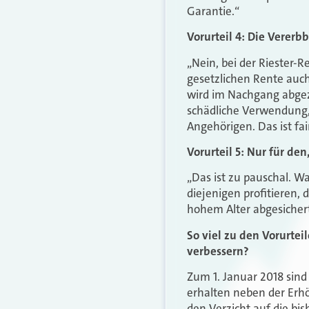
Garantie.“
Vorurteil 4: Die Vererb
„Nein, bei der Riester-
gesetzlichen Rente auch
wird im Nachgang abgezo
schädliche Verwendung, 
Angehörigen. Das ist fair
Vorurteil 5: Nur für den
„Das ist zu pauschal. Was
diejenigen profitieren, 
hohem Alter abgesichert
So viel zu den Vorurte
verbessern?
Zum 1. Januar 2018 sind
erhalten neben der Erh
den Verzicht auf die bis