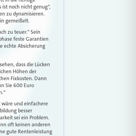
ist noch nicht genug“,
ten zu dynamisieren.
ein gemeißelt.
ch zu teuer.“ Sein
nphase feste Garantien
ne echte Absicherung
sehen, dass die Lücken
lichen Höhen der
ichen Fixkosten. Dann
nn Sie 600 Euro
n.“
rt wäre und einfachere
sbildung besser
keit sei ein Problem.
ann oft keinen anderen
ine gute Rentenleistung