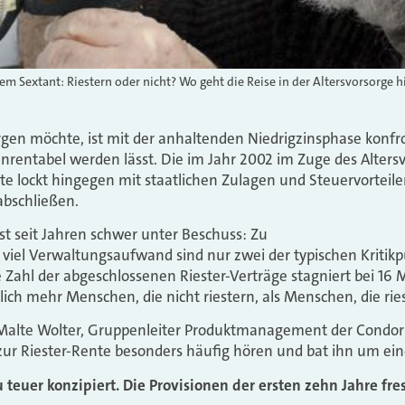
em Sextant: Riestern oder nicht? Wo geht die Reise in der Altersvorsorge h
rgen möchte, ist mit der anhaltenden Niedrigzinsphase konfron
unrentabel werden lässt. Die im Jahr 2002 im Zuge des Alte
te lockt hingegen mit staatlichen Zulagen und Steuervorteilen
bschließen.
ist seit Jahren schwer unter Beschuss: Zu
 viel Verwaltungsaufwand sind nur zwei der typischen Kritik
e Zahl der abgeschlossenen Riester-Verträge stagniert bei 16 M
lich mehr Menschen, die nicht riestern, als Menschen, die rie
 Malte Wolter, Gruppenleiter Produktmanagement der Condor
 zur Riester-Rente besonders häufig hören und bat ihn um e
 zu teuer konzipiert. Die Provisionen der ersten zehn Jahre fr