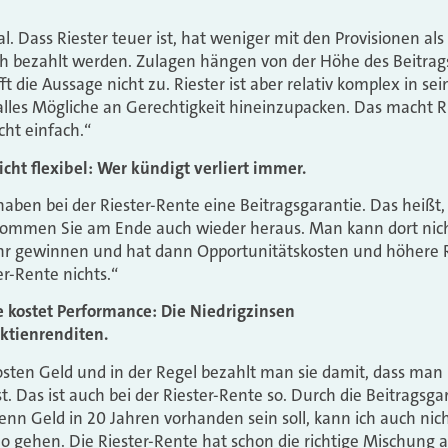
al. Dass Riester teuer ist, hat weniger mit den Provisionen al
h bezahlt werden. Zulagen hängen von der Höhe des Beitrag
t die Aussage nicht zu. Riester ist aber relativ komplex in s
alles Mögliche an Gerechtigkeit hineinzupacken. Das macht Ri
ht einfach.“
 nicht flexibel: Wer kündigt verliert immer.
 haben bei der Riester-Rente eine Beitragsgarantie. Das heißt, 
kommen Sie am Ende auch wieder heraus. Man kann dort nich
hr gewinnen und hat dann Opportunitätskosten und höhere Ri
r-Rente nichts.“
ie kostet Performance: Die Niedrigzinsen
Aktienrenditen.
kosten Geld und in der Regel bezahlt man sie damit, dass man 
st. Das ist auch bei der Riester-Rente so. Durch die Beitragsgar
enn Geld in 20 Jahren vorhanden sein soll, kann ich auch n
o gehen. Die Riester-Rente hat schon die richtige Mischung