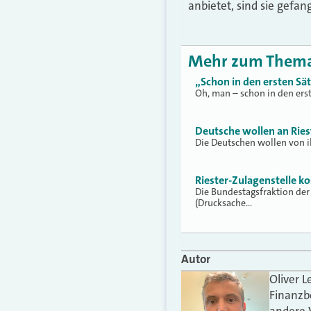
anbietet, sind sie gefan
Mehr zum Them
„Schon in den ersten Sä
Oh, man – schon in den ers
Deutsche wollen an Ries
Die Deutschen wollen von ih
Riester-Zulagenstelle ko
Die Bundestagsfraktion der
(Drucksache…
Autor
Oliver L
Finanzb
andere 