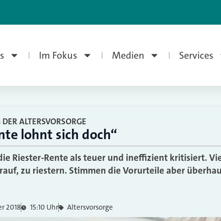
s
Im Fokus
Medien
Services
 DER ALTERSVORSORGE
nte lohnt sich doch“
e Riester-Rente als teuer und ineffizient kritisiert. 
rauf, zu riestern. Stimmen die Vorurteile aber überha
er 2018
15:10 Uhr
Altersvorsorge