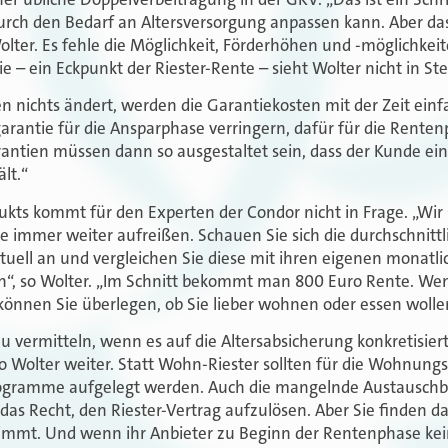
rch den Bedarf an Altersversorgung anpassen kann. Aber das 
ter. Es fehle die Möglichkeit, Förderhöhen und -möglichkei
e – ein Eckpunkt der Riester-Rente – sieht Wolter nicht in St
n nichts ändert, werden die Garantiekosten mit der Zeit einfa
garantie für die Ansparphase verringern, dafür für die Rente
antien müssen dann so ausgestaltet sein, dass der Kunde ei
lt.“
ukts kommt für den Experten der Condor nicht in Frage. „Wir 
te immer weiter aufreißen. Schauen Sie sich die durchschnitt
tuell an und vergleichen Sie diese mit ihren eigenen monatl
n“, so Wolter. „Im Schnitt bekommt man 800 Euro Rente. We
önnen Sie überlegen, ob Sie lieber wohnen oder essen wolle
zu vermitteln, wenn es auf die Altersabsicherung konkretisie
o Wolter weiter. Statt Wohn-Riester sollten für die Wohnung
ogramme aufgelegt werden. Auch die mangelnde Austauschbar
as Recht, den Riester-Vertrag aufzulösen. Aber Sie finden d
 nimmt. Und wenn ihr Anbieter zu Beginn der Rentenphase ke