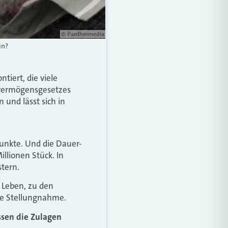
© Panthermedia
in?
tiert, die viele
rsvermögensgesetzes
 und lässt sich in
punkte. Und die Dauer-
illionen Stück. In
stern.
 Leben, zu den
ine Stellungnahme.
essen die Zulagen