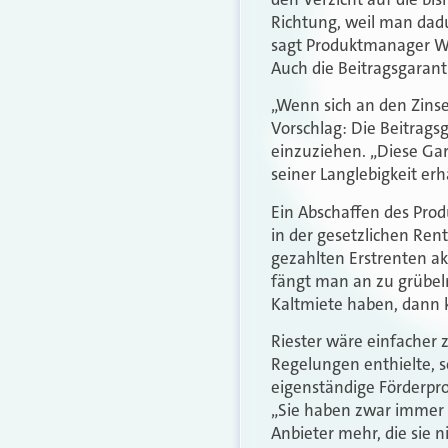
Richtung, weil man dadu
sagt Produktmanager Wol
Auch die Beitragsgaranti
„Wenn sich an den Zinse
Vorschlag: Die Beitrags
einzuziehen. „Diese Gar
seiner Langlebigkeit erhä
Ein Abschaffen des Prod
in der gesetzlichen Ren
gezahlten Erstrenten ak
fängt man an zu grübel
Kaltmiete haben, dann k
Riester wäre einfacher 
Regelungen enthielte, s
eigenständige Förderpr
„Sie haben zwar immer d
Anbieter mehr, die sie