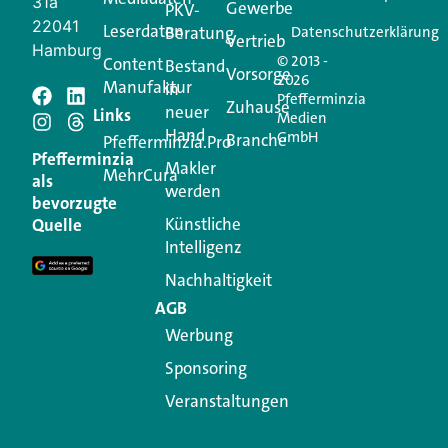
31a
Gewerbe
PKV-
22041
Leserdaten
Beratung
Datenschutzerklärung
Vertrieb
Hamburg
© 2013 -
Content
Bestand
Vorsorge
2026
Manufaktur
in
Pfefferminzia
Schreiben Sie einen
Zuhause
neuer
Links
Medien
Hand
GmbH
Branche
Kommentar
Pfefferminzia.Pro
Pfefferminzia
Makler
MehrCura
als
werden
Ihre E-Mail-Adresse wird nicht veröffentlicht.
bevorzugte
Erforderliche Felder sind mit
*
markiert
Künstliche
Quelle
Intelligenz
Kommentar
*
Nachhaltigkeit
AGB
Werbung
Sponsoring
Veranstaltungen