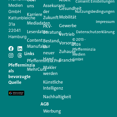
Ihren Vertriebsalltag leichter macht. Mit nur einem
Consent Einstellungen
Medien
Assekuranz
uns
Login.
Gesundheit
der
GmbH
Nutzungsbedingungen
Karriere
Mobilität
Zukunft
Jetzt anmelden
Kattunbleiche
Impressum
Mediadaten
31a
Gewerbe
PKV-
22041
Leserdaten
Beratung
Datenschutzerklärung
Vertrieb
Hamburg
© 2013 -
Content
Bestand
Vorsorge
2026
Manufaktur
in
Pfefferminzia
Schreiben Sie einen
Zuhause
neuer
Links
Medien
Hand
GmbH
Branche
Kommentar
Pfefferminzia.Pro
Pfefferminzia
Makler
MehrCura
als
werden
Ihre E-Mail-Adresse wird nicht veröffentlicht.
bevorzugte
Erforderliche Felder sind mit
*
markiert
Künstliche
Quelle
Intelligenz
Kommentar
*
Nachhaltigkeit
AGB
Werbung