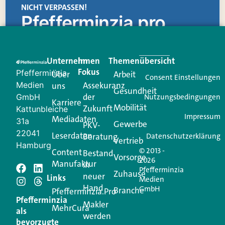
NICHT VERPASSEN!
Pfefferminzia.pro
Eine Plattform, die liefert: aktuelle Informationen,
praktische Services und einen einzigartigen Content-
Unternehmen
Im
Themenübersicht
Creator für Ihre Kundenkommunikation. Alles, was
Fokus
Pfefferminzia
Über
Arbeit
Ihren Vertriebsalltag leichter macht. Mit nur einem
Consent Einstellungen
Medien
Assekuranz
uns
Login.
Gesundheit
der
GmbH
Nutzungsbedingungen
Karriere
Mobilität
Zukunft
Jetzt anmelden
Kattunbleiche
Impressum
Mediadaten
31a
Gewerbe
PKV-
22041
Leserdaten
Beratung
Datenschutzerklärung
Vertrieb
Hamburg
© 2013 -
Content
Bestand
Vorsorge
2026
Manufaktur
in
Pfefferminzia
Zuhause
neuer
Schreiben Sie einen
Links
Medien
Hand
GmbH
Branche
Pfefferminzia.Pro
Kommentar
Pfefferminzia
Makler
MehrCura
als
werden
bevorzugte
Ihre E-Mail-Adresse wird nicht veröffentlicht.