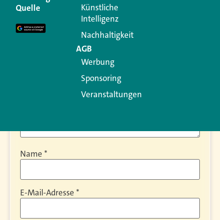
Künstliche
Quelle
Erforderliche Felder sind mit
*
markiert
Intelligenz
Kommentar
*
Nachhaltigkeit
AGB
Werbung
Sponsoring
Veranstaltungen
Name
*
E-Mail-Adresse
*