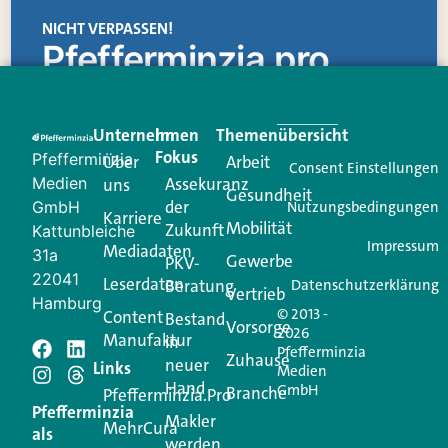
NICHT VERPASSEN!
Pfefferminzia.pro
Eine Plattform, die liefert: aktuelle Informationen,
praktische Services und einen einzigartigen Content-
Unternehmen
Im
Themenübersicht
Creator für Ihre Kundenkommunikation. Alles, was
Fokus
Pfefferminzia
Über
Arbeit
Ihren Vertriebsalltag leichter macht. Mit nur einem
Consent Einstellungen
Medien
Assekuranz
uns
Login.
Gesundheit
der
GmbH
Nutzungsbedingungen
Karriere
Mobilität
Zukunft
Jetzt anmelden
Kattunbleiche
Impressum
Mediadaten
31a
Gewerbe
PKV-
22041
Leserdaten
Beratung
Datenschutzerklärung
Vertrieb
Hamburg
© 2013 -
Content
Bestand
Vorsorge
2026
Manufaktur
in
Pfefferminzia
Zuhause
neuer
Schreiben Sie einen
Links
Medien
Hand
GmbH
Branche
Pfefferminzia.Pro
Kommentar
Pfefferminzia
Makler
MehrCura
als
werden