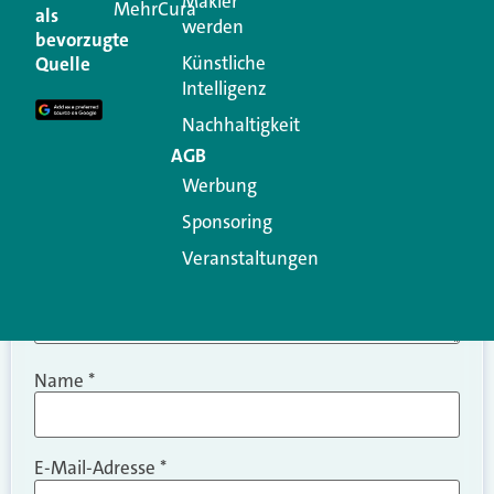
Makler
MehrCura
als
werden
Ihre E-Mail-Adresse wird nicht veröffentlicht.
bevorzugte
Erforderliche Felder sind mit
*
markiert
Künstliche
Quelle
Intelligenz
Kommentar
*
Nachhaltigkeit
AGB
Werbung
Sponsoring
Veranstaltungen
Name
*
E-Mail-Adresse
*