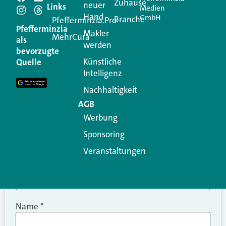
Schreiben Sie einen
Zuhause
neuer
Links
Medien
Hand
GmbH
Branche
Kommentar
Pfefferminzia.Pro
Pfefferminzia
Makler
MehrCura
als
werden
Ihre E-Mail-Adresse wird nicht veröffentlicht.
bevorzugte
Erforderliche Felder sind mit
*
markiert
Künstliche
Quelle
Intelligenz
Kommentar
*
Nachhaltigkeit
AGB
Werbung
Sponsoring
Veranstaltungen
Name
*