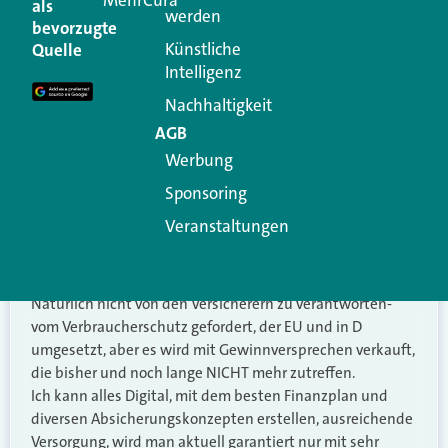
MehrCura
als
13.06.2022 um
Wilfried Strassnig
werden
08:26 Uhr
bevorzugte
Versicherungsmakler
sagt:
Künstliche
Quelle
Intelligenz
Will man die Bürger korrekt beraten und die Chance auf
lebenslang adäquate Vorsorge bieten, sind seit Draghi die
Nachhaltigkeit
BAV, Versorgungswerke, Metall-Klinikrente,
AGB
berufsbezogene Gruppenverträge etc. sichere
Werbung
Verlustbringer und aktuell nach allen Kosten, auch aus
evtl. Haftungsgründen, sehr riskant.
Sponsoring
Weshalb sonst ist das Versorgungswerk der Steuerberater
Veranstaltungen
in Schleswig-Holstein in Insolvenz und Riester nicht
rentabel, eigentlich ein gutes, sozial gerechtes Modell,
von der Politik zerstört.
Natürlich nicht von den Versicherern zu verantworten-
vom Verbraucherschutz gefordert, der EU und in D
umgesetzt, aber es wird mit Gewinnversprechen verkauft,
die bisher und noch lange NICHT mehr zutreffen.
Ich kann alles Digital, mit dem besten Finanzplan und
diversen Absicherungskonzepten erstellen, ausreichende
Versorgung, wird man aktuell garantiert nur mit sehr