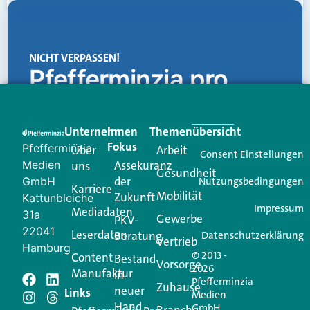
NICHT VERPASSEN!
Pfefferminzia.pro
Eine Plattform, die liefert: aktuelle Informationen,
praktische Services und einen einzigartigen Content-
Unternehmen
Im
Themenübersicht
Creator für Ihre Kundenkommunikation. Alles, was
Fokus
Pfefferminzia
Über
Arbeit
Ihren Vertriebsalltag leichter macht. Mit nur einem
Consent Einstellungen
Medien
Assekuranz
uns
Login.
Gesundheit
der
GmbH
Nutzungsbedingungen
Karriere
Mobilität
Zukunft
Jetzt anmelden
Kattunbleiche
Impressum
Mediadaten
31a
Gewerbe
PKV-
22041
Leserdaten
Beratung
Datenschutzerklärung
Vertrieb
Hamburg
© 2013 -
Content
Bestand
Vorsorge
2026
Manufaktur
in
Pfefferminzia
Schreiben Sie einen
Zuhause
neuer
Links
Medien
Hand
GmbH
Branche