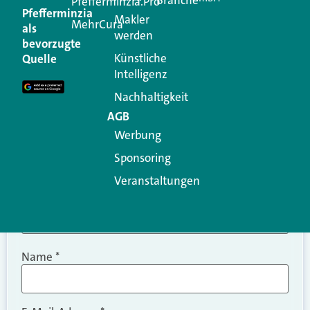
Kommentar
Pfefferminzia.Pro
Pfefferminzia
Makler
MehrCura
als
werden
Ihre E-Mail-Adresse wird nicht veröffentlicht.
bevorzugte
Erforderliche Felder sind mit
*
markiert
Künstliche
Quelle
Intelligenz
Kommentar
*
Nachhaltigkeit
AGB
Werbung
Sponsoring
Veranstaltungen
Name
*