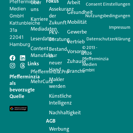
Fokus
Pfefferminzia
Über
Arbeit
Ihren Vertriebsalltag leichter macht. Mit nur einem
Consent Einstellungen
Medien
Assekuranz
uns
Login.
Gesundheit
der
GmbH
Nutzungsbedingungen
Karriere
Mobilität
Zukunft
Jetzt anmelden
Kattunbleiche
Impressum
Mediadaten
31a
Gewerbe
PKV-
22041
Leserdaten
Beratung
Datenschutzerklärung
Vertrieb
Hamburg
© 2013 -
Content
Bestand
Vorsorge
2026
Manufaktur
in
Pfefferminzia
Schreiben Sie einen
Zuhause
neuer
Links
Medien
Hand
GmbH
Branche
Kommentar
Pfefferminzia.Pro
Pfefferminzia
Makler
MehrCura
als
werden
Ihre E-Mail-Adresse wird nicht veröffentlicht.
bevorzugte
Erforderliche Felder sind mit
*
markiert
Künstliche
Quelle
Intelligenz
Kommentar
*
Nachhaltigkeit
AGB
Werbung