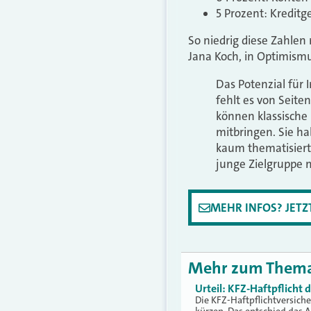
5 Prozent: Kreditg
So niedrig diese Zahlen
Jana Koch, in Optimism
Das Potenzial für
fehlt es von Seite
können klassische
mitbringen. Sie ha
kaum thematisiert
junge Zielgruppe m
MEHR INFOS? JET
Mehr zum Them
Urteil: KFZ-Haftpflicht
Die KFZ-Haftpflichtversich