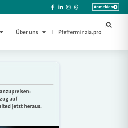
Anmelden
|
Über uns
Pfefferminzia.pro
 anzupreisen:
ezug auf
ted jetzt heraus.