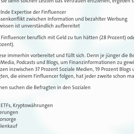
sie denn solchen Leuten das Vertrauen entziehen, ergeben s
lnde Expertise der Finfluencer
essenkonflikt zwischen Information und bezahlter Werbung
wissen ist unverständlich aufbereitet
Finfluencer beruflich mit Geld zu tun hätten (28 Prozent) od
ozent).
ese immerhin vorbereitet und füllt sich. Denn je jünger die B
l Media, Podcasts und Blogs, um Finanzinformationen zu gew
tzen inzwischen 37 Prozent Soziale Medien, 19 Prozent Blogs 
en, die einem Finfluencer folgen, hat jeder zweite schon ma
n suchen die Befragten in den Sozialen
n, ETFs, Kryptowährungen
cherungen
vorsorge
lienkauf