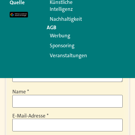
Künstliche
Quelle
Erforderliche Felder sind mit
*
markiert
Intelligenz
Kommentar
*
Nachhaltigkeit
AGB
Werbung
Sponsoring
Veranstaltungen
Name
*
E-Mail-Adresse
*