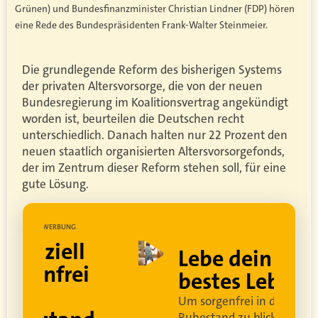
Grünen) und Bundesfinanzminister Christian Lindner (FDP) hören
eine Rede des Bundespräsidenten Frank-Walter Steinmeier.
Die grundlegende Reform des bisherigen Systems
der privaten Altersvorsorge, die von der neuen
Bundesregierung im Koalitionsvertrag angekündigt
worden ist, beurteilen die Deutschen recht
unterschiedlich. Danach halten nur 22 Prozent den
neuen staatlich organisierten Altersvorsorgefonds,
der im Zentrum dieser Reform stehen soll, für eine
gute Lösung.
UNG
WERBUNG
ell
Lebe dein
rei
bestes Leben
Um sorgenfrei in den
Ruhestand zu blicken,