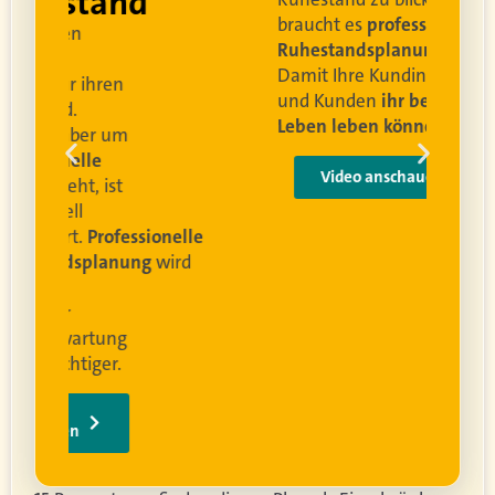
and
braucht es
professionelle
Ruhestandsplanung
.
Damit Ihre Kundinnen
ren
und Kunden
ihr bestes
Leben leben können
.
 um
e
Video anschauen
ist
rofessionelle
lanung
wird
ung
er.