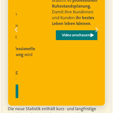
braucht es
professionelle
Ruhestandsplanung
.
Damit Ihre Kundinnen
ren
und Kunden
ihr bestes
Leben leben können
.
 um
e
Video anschauen
ist
rofessionelle
lanung
wird
ung
er.
Die neue Statistik enthält kurz- und langfristige