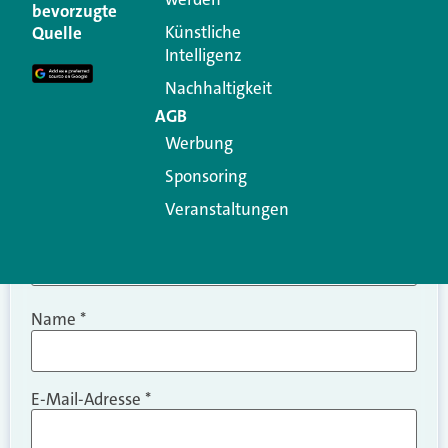
Ihre E-Mail-Adresse wird nicht veröffentlicht.
bevorzugte
Erforderliche Felder sind mit
*
markiert
Künstliche
Quelle
Intelligenz
Kommentar
*
Nachhaltigkeit
AGB
Werbung
Sponsoring
Veranstaltungen
Name
*
E-Mail-Adresse
*