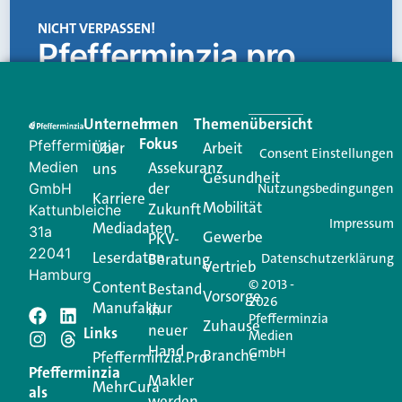
NICHT VERPASSEN!
Pfefferminzia.pro
Eine Plattform, die liefert: aktuelle Informationen,
praktische Services und einen einzigartigen Content-
Unternehmen
Im
Themenübersicht
Creator für Ihre Kundenkommunikation. Alles, was
Fokus
Pfefferminzia
Über
Arbeit
Ihren Vertriebsalltag leichter macht. Mit nur einem
Consent Einstellungen
Medien
Assekuranz
uns
Login.
Gesundheit
der
GmbH
Nutzungsbedingungen
Karriere
Mobilität
Zukunft
Jetzt anmelden
Kattunbleiche
Impressum
Mediadaten
31a
Gewerbe
PKV-
22041
Leserdaten
Beratung
Datenschutzerklärung
Vertrieb
Hamburg
© 2013 -
Content
Bestand
Vorsorge
2026
Manufaktur
in
Pfefferminzia
Schreiben Sie einen
Zuhause
neuer
Links
Medien
Hand
GmbH
Branche
Kommentar
Pfefferminzia.Pro
Pfefferminzia
Makler
MehrCura
als
werden