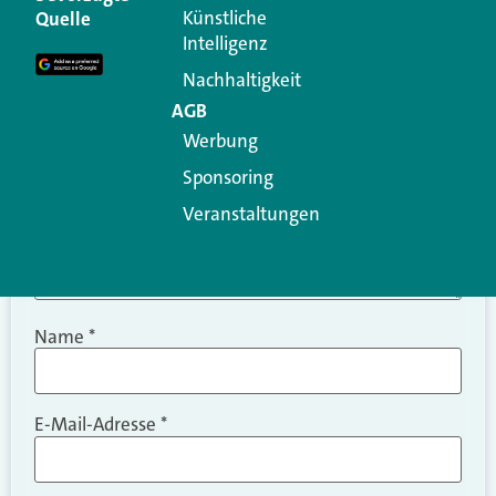
Erforderliche Felder sind mit
*
markiert
Künstliche
Quelle
Intelligenz
Kommentar
*
Nachhaltigkeit
AGB
Werbung
Sponsoring
Veranstaltungen
Name
*
E-Mail-Adresse
*