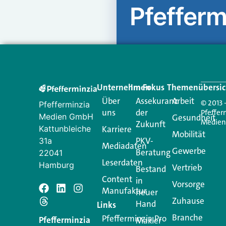
Pfefferm
Unternehmen
Im Fokus
Themenübersic
Über
Assekuranz
Arbeit
© 2013 
Pfefferminzia
uns
der
Pfeffer
Medien GmbH
Gesundheit
Medie
Zukunft
Kattunbleiche
Karriere
Mobilität
PKV-
31a
Mediadaten
Gewerbe
Beratung
22041
Leserdaten
Hamburg
Vertrieb
Bestand
Content
in
Vorsorge
Manufaktur
Schreiben Si
neuer
Zuhause
Hand
Links
Branche
Pfefferminzia.Pro
Ihre E-Mail-Adresse wird n
Pfefferminzia
Makler