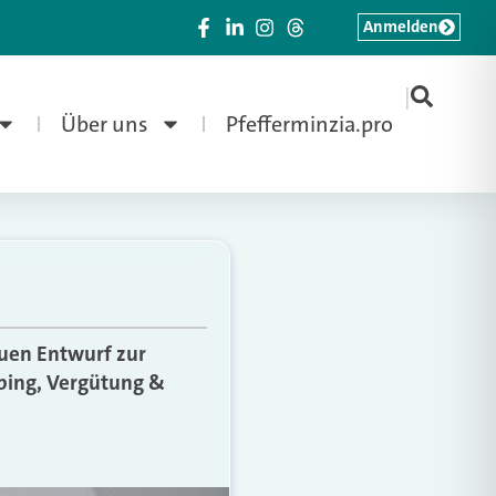
Anmelden
|
Über uns
Pfefferminzia.pro
euen Entwurf zur
ping, Vergütung &