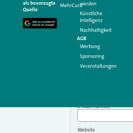
als bevorzugte
werden
MehrCura
Kommentar
*
Quelle
Künstliche
Intelligenz
Nachhaltigkeit
AGB
Werbung
Sponsoring
Veranstaltungen
Name
*
E-Mail-Adresse
*
Website