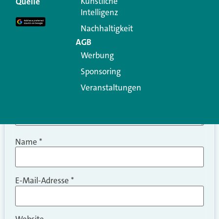
Künstliche
Quelle
Intelligenz
Kommentar
*
Nachhaltigkeit
AGB
Werbung
Sponsoring
Veranstaltungen
Name
*
E-Mail-Adresse
*