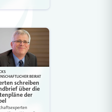
CKS
NSCHAFTLICHER BEIRAT
erten schreiben
dbrief über die
tenpläne der
el
chaftsexperten