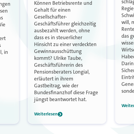
schla
Können Betriebsrente und
ungen
Regie
Gehalt für einen
ssen
Schwi
Gesellschafter-
as
will, 
Geschäftsführer gleichzeitig
Wie
Rente
ausbezahlt werden, ohne
das ge
dass es in steuerlicher
ert
wisse
Hinsicht zu einer verdeckten
s
Wirts
Gewinnausschüttung
, in
Habec
kommt? Ulrike Taube,
Dari
Geschäftsführerin des
Siche
Pensionsberaters Longial,
Eintri
erläutert in ihrem
Gener
Gastbeitrag, wie der
sonde
Bundesfinanzhof diese Frage
jüngst beantwortet hat.
Weite
Weiterlesen