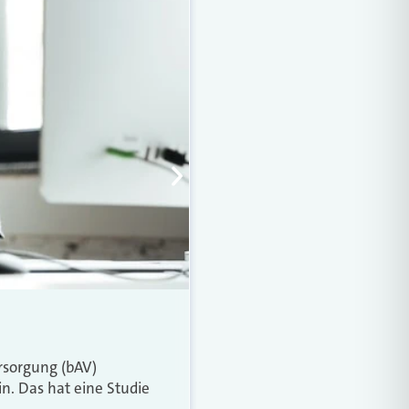
FACHKRÄFTEMANGEL
So nutzen Vermittle
ersorgung (bAV)
Wegen des Fachkräftemange
n. Das hat eine Studie
Krankenversicherung wichti
Administration möglichst e