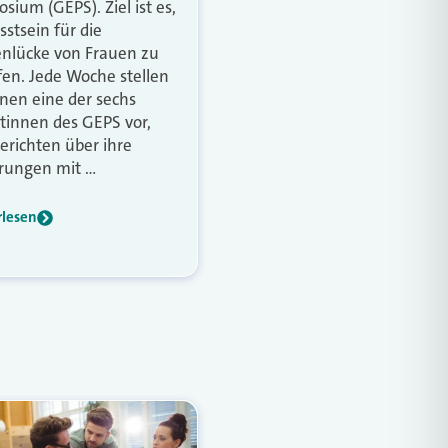
sium (GEPS). Ziel ist es,
stsein für die
nlücke von Frauen zu
fen. Jede Woche stellen
hnen eine der sechs
tinnen des GEPS vor,
erichten über ihre
rungen mit …
rlesen