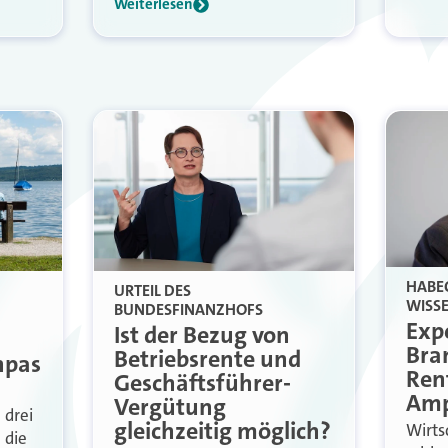
Weiterlesen
HABE
URTEIL DES
WISSE
BUNDESFINANZHOFS
Exp
Ist der Bezug von
Bran
Betriebsrente und
npas
Ren
Geschäftsführer-
Amp
Vergütung
 drei
gleichzeitig möglich?
Wirts
 die