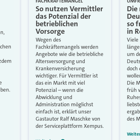
FACHKRÄFTEMANGEL
UMFR
So nutzen Vermittler
Die
das Potenzial der
Deu
betrieblichen
so 
Vorsorge
in 
en,
Wegen des
Viele 
ichen
Fachkräftemangels werden
länge
Angebote wie die betriebliche
um de
tzdem
Altersversorgung und
Deuts
Krankenversicherung
doch 
wichtiger. Für Vermittler ist
wolle
e
das ein Markt mit viel
Die M
eben.
Potenzial – wenn die
früh 
Abwicklung und
Ruhe
Administration möglichst
liebs
einfach ist, erklärt unser
ergab
Gastautor Ralf Maschke von
des 
der Serviceplattform Xempus.
Weite