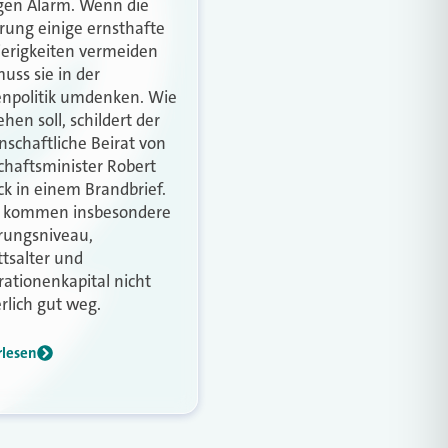
gen Alarm. Wenn die
rung einige ernsthafte
erigkeiten vermeiden
muss sie in der
npolitik umdenken. Wie
hen soll, schildert der
nschaftliche Beirat von
chaftsminister Robert
k in einem Brandbrief.
n kommen insbesondere
rungsniveau,
ttsalter und
ationenkapital nicht
rlich gut weg.
rlesen