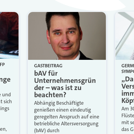
FP
GASTBEITRAG
GERM
SYMP
bAV für
„Das
unge
Unternehmensgrün
Ver
der – was ist zu
imm
beachten?
e und
Köp
t sich
Abhängig Beschäftigte
ings
Am 30
genießen einen eindeutig
Flüst
geregelten Anspruch auf eine
mit s
betriebliche Altersversorgung
en,
das G
(bAV) durch