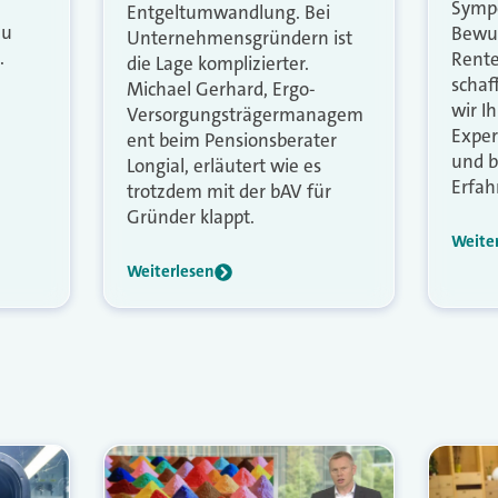
Sympo
Entgeltumwandlung. Bei
zu
Bewus
Unternehmensgründern ist
.
Rente
die Lage komplizierter.
schaf
Michael Gerhard, Ergo-
wir I
Versorgungsträgermanagem
Exper
ent beim Pensionsberater
und b
Longial, erläutert wie es
Erfah
trotzdem mit der bAV für
Gründer klappt.
Weite
Weiterlesen