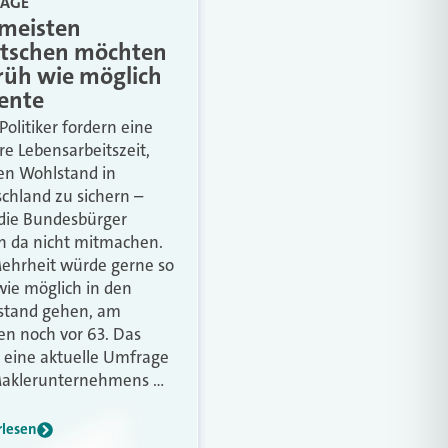
AGE
 meisten
tschen möchten
früh wie möglich
Rente
Politiker fordern eine
re Lebensarbeitszeit,
n Wohlstand in
chland zu sichern –
die Bundesbürger
n da nicht mitmachen.
ehrheit würde gerne so
wie möglich in den
stand gehen, am
ten noch vor 63. Das
 eine aktuelle Umfrage
Maklerunternehmens …
rlesen