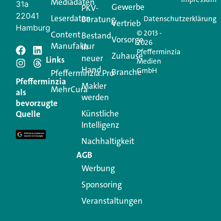
Mediadaten
31a
Gewerbe
PKV-
22041
Leserdaten
Beratung
Datenschutzerklärung
Vertrieb
Hamburg
© 2013 -
Content
Bestand
Vorsorge
2026
Manufaktur
in
Pfefferminzia
Schreiben Sie einen
Zuhause
neuer
Links
Medien
Hand
GmbH
Branche
Kommentar
Pfefferminzia.Pro
Pfefferminzia
Makler
MehrCura
als
werden
Ihre E-Mail-Adresse wird nicht veröffentlicht.
bevorzugte
Erforderliche Felder sind mit
*
markiert
Künstliche
Quelle
Intelligenz
Kommentar
*
Nachhaltigkeit
AGB
Werbung
Sponsoring
Veranstaltungen