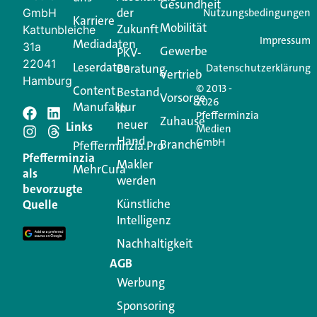
Gesundheit
der
GmbH
Nutzungsbedingungen
Karriere
Mobilität
Zukunft
Jetzt anmelden
Kattunbleiche
Impressum
Mediadaten
31a
Gewerbe
PKV-
22041
Leserdaten
Beratung
Datenschutzerklärung
Vertrieb
Hamburg
© 2013 -
Content
Bestand
Vorsorge
2026
Manufaktur
in
Pfefferminzia
Schreiben Sie einen
Zuhause
neuer
Links
Medien
Hand
GmbH
Branche
Kommentar
Pfefferminzia.Pro
Pfefferminzia
Makler
MehrCura
als
werden
Ihre E-Mail-Adresse wird nicht veröffentlicht.
bevorzugte
Erforderliche Felder sind mit
*
markiert
Künstliche
Quelle
Intelligenz
Kommentar
*
Nachhaltigkeit
AGB
Werbung
Sponsoring