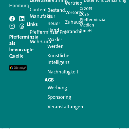
Leserdaten
Beratung
Datenschutzerklärung
Vertrieb
Hamburg
© 2013 -
Content
Bestand
Vorsorge
2026
Manufaktur
in
Pfefferminzia
Schreiben Sie einen
Zuhause
neuer
Links
Medien
Hand
GmbH
Branche
Kommentar
Pfefferminzia.Pro
Pfefferminzia
Makler
MehrCura
als
werden
Ihre E-Mail-Adresse wird nicht veröffentlicht.
bevorzugte
Erforderliche Felder sind mit
*
markiert
Künstliche
Quelle
Intelligenz
Kommentar
*
Nachhaltigkeit
AGB
Werbung
Sponsoring
Veranstaltungen