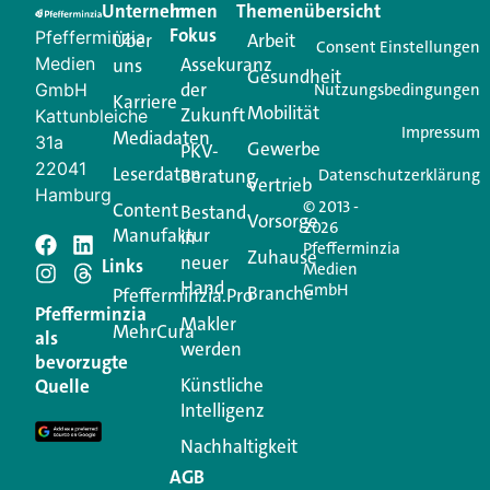
Unternehmen
Im
Themenübersicht
Creator für Ihre Kundenkommunikation. Alles, was
Fokus
Pfefferminzia
Über
Arbeit
Ihren Vertriebsalltag leichter macht. Mit nur einem
Consent Einstellungen
Medien
Assekuranz
uns
Login.
Gesundheit
der
GmbH
Nutzungsbedingungen
Karriere
Mobilität
Zukunft
Jetzt anmelden
Kattunbleiche
Impressum
Mediadaten
31a
Gewerbe
PKV-
22041
Leserdaten
Beratung
Datenschutzerklärung
Vertrieb
Hamburg
© 2013 -
Content
Bestand
Vorsorge
2026
Manufaktur
in
Pfefferminzia
Schreiben Sie einen
Zuhause
neuer
Links
Medien
Hand
GmbH
Branche
Kommentar
Pfefferminzia.Pro
Pfefferminzia
Makler
MehrCura
als
werden
Ihre E-Mail-Adresse wird nicht veröffentlicht.
bevorzugte
Erforderliche Felder sind mit
*
markiert
Künstliche
Quelle
Intelligenz
Kommentar
*
Nachhaltigkeit
AGB