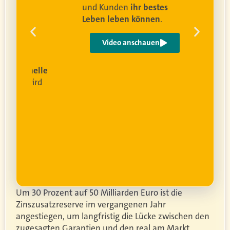
und Kunden
ihr bestes
Leben leben können
.
 um
e
Video anschauen
ist
rofessionelle
lanung
wird
ung
er.
Um 30 Prozent auf 50 Milliarden Euro ist die
Zinszusatzreserve im vergangenen Jahr
angestiegen, um langfristig die Lücke zwischen den
zugesagten Garantien und den real am Markt