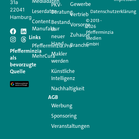
Mediadaten
31a
Gewerbe
PKV-
22041
Leserdaten
Beratung
Datenschutzerklärung
Vertrieb
Hamburg
© 2013 -
Content
Bestand
Vorsorge
2026
Manufaktur
in
Pfefferminzia
Zuhause
neuer
Schreiben Sie einen
Links
Medien
Hand
GmbH
Branche
Pfefferminzia.Pro
Kommentar
Pfefferminzia
Makler
MehrCura
als
werden
bevorzugte
Ihre E-Mail-Adresse wird nicht veröffentlicht.
Künstliche
Quelle
Erforderliche Felder sind mit
*
markiert
Intelligenz
Kommentar
*
Nachhaltigkeit
AGB
Werbung
Sponsoring
Veranstaltungen