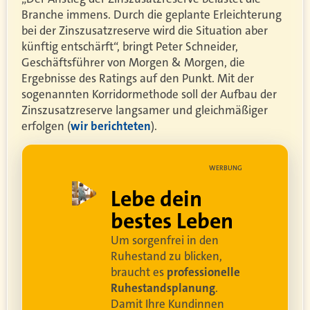
Branche immens. Durch die geplante Erleichterung
bei der Zinszusatzreserve wird die Situation aber
künftig entschärft“, bringt Peter Schneider,
Geschäftsführer von Morgen & Morgen, die
Ergebnisse des Ratings auf den Punkt. Mit der
sogenannten Korridormethode soll der Aufbau der
Zinszusatzreserve langsamer und gleichmäßiger
erfolgen (
wir berichteten
).
UNG
WERBUNG
ell
Lebe dein
rei
bestes Leben
Um sorgenfrei in den
and
Ruhestand zu blicken,
braucht es
professionelle
Ruhestandsplanung
.
Damit Ihre Kundinnen
ren