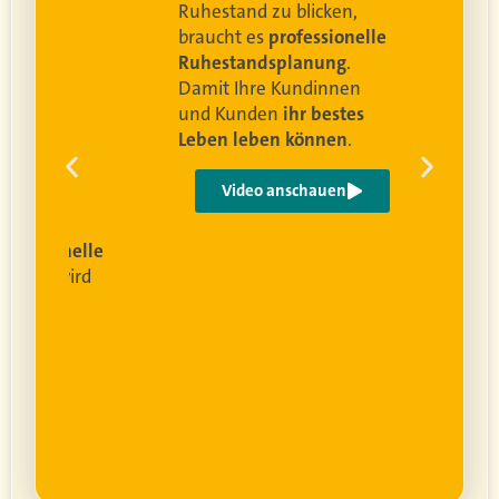
and
Ruhestand zu blicken,
braucht es
professionelle
Ruhestandsplanung
.
Damit Ihre Kundinnen
ren
und Kunden
ihr bestes
Leben leben können
.
 um
e
Video anschauen
ist
rofessionelle
lanung
wird
ung
er.