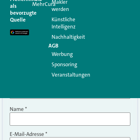
Makler
MehrCura
als
werden
Ihre E-Mail-Adresse wird nicht veröffentlicht.
bevorzugte
Erforderliche Felder sind mit
*
markiert
Künstliche
Quelle
Intelligenz
Kommentar
*
Nachhaltigkeit
AGB
Werbung
Sponsoring
Veranstaltungen
Name
*
E-Mail-Adresse
*