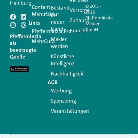
Hamburg
© 2013 -
Content
Bestand
Vorsorge
2026
Manufaktur
in
Pfefferminzia
Schreiben Sie einen
Zuhause
neuer
Links
Medien
Hand
GmbH
Branche
Kommentar
Pfefferminzia.Pro
Pfefferminzia
Makler
MehrCura
als
werden
Ihre E-Mail-Adresse wird nicht veröffentlicht.
bevorzugte
Erforderliche Felder sind mit
*
markiert
Künstliche
Quelle
Intelligenz
Kommentar
*
Nachhaltigkeit
AGB
Werbung
Sponsoring
Veranstaltungen