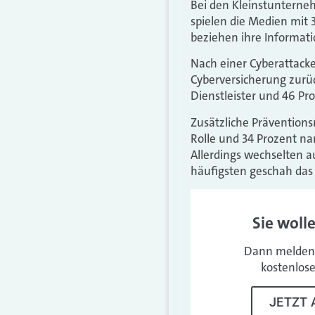
Bei den Kleinstunterne
spielen die Medien mit 
beziehen ihre Informat
Nach einer Cyberattacke
Cyberversicherung zurüc
Dienstleister und 46 Pr
Zusätzliche Prävention
Rolle und 34 Prozent n
Allerdings wechselten a
häufigsten geschah das 
Sie woll
Dann melden 
kostenlos
JETZT 