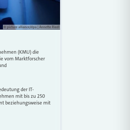
© picture alliance/dpa | Annette Riedl
ernehmen (KMU) die
ie vom Marktforscher
und
edeutung der IT-
ehmen mit bis zu 250
ent beziehungsweise mit