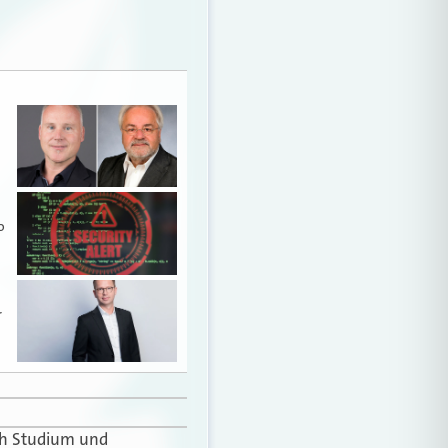
o
r
ach Studium und