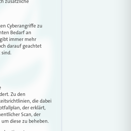
h zusätzliche
gen Cyberangriffe zu
öhten Bedarf an
s gibt immer mehr
doch darauf geachtet
 sind.
e
dert. Zu den
tsrichtlinien, die dabei
allplan, der erklärt,
entlicher Scan, der
, um diese zu beheben.