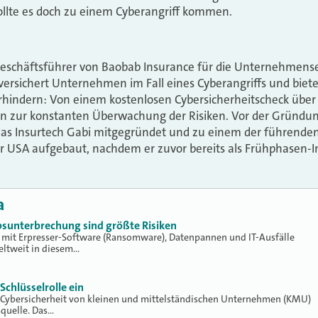
ollte es doch zu einem Cyberangriff kommen.
Geschäftsführer von Baobab Insurance für die Unternehmens
versichert Unternehmen im Fall eines Cyberangriffs und biet
hindern: Von einem kostenlosen Cybersicherheitscheck über 
in zur konstanten Überwachung der Risiken. Vor der Gründ
 das Insurtech Gabi mitgegründet und zu einem der führende
 USA aufgebaut, nachdem er zuvor bereits als Frühphasen-In
a
bsunterbrechung sind größte Risiken
n mit Erpresser-Software (Ransomware), Datenpannen und IT-Ausfälle
ltweit in diesem…
Schlüsselrolle ein
die Cybersicherheit von kleinen und mittelständischen Unternehmen (KMU)
squelle. Das…