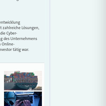
entwicklung
et zahlreiche Lösungen,
die Cyber-
ung des Unternehmens
n Online-
vestor tätig war.