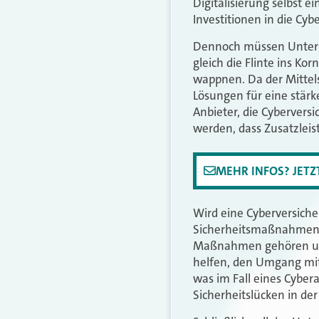
Digitalisierung selbst 
Investitionen in die Cyb
Dennoch müssen Untern
gleich die Flinte ins Ko
wappnen. Da der Mittelst
Lösungen für eine stärk
Anbieter, die Cybervers
werden, dass Zusatzleis
MEHR INFOS? JET
Wird eine Cyberversich
Sicherheitsmaßnahmen ko
Maßnahmen gehören unter
helfen, den Umgang mit 
was im Fall eines Cybera
Sicherheitslücken in d