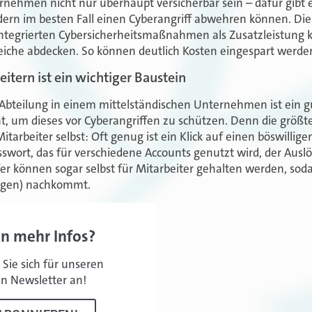
ternehmen nicht nur überhaupt versicherbar sein – dafür gibt
rn im besten Fall einen Cyberangriff abwehren können. Die I
ntegrierten Cybersicherheitsmaßnahmen als Zusatzleistung k
eiche abdecken. So können deutlich Kosten eingespart werde
itern ist ein wichtiger Baustein
T-Abteilung in einem mittelständischen Unternehmen ist ein g
ht, um dieses vor Cyberangriffen zu schützen. Denn die größt
arbeiter selbst: Oft genug ist ein Klick auf einen böswilligen
sswort, das für verschiedene Accounts genutzt wird, der Auslö
er können sogar selbst für Mitarbeiter gehalten werden, sod
ngen) nachkommt.
en mehr Infos?
Sie sich für unseren
en Newsletter an!