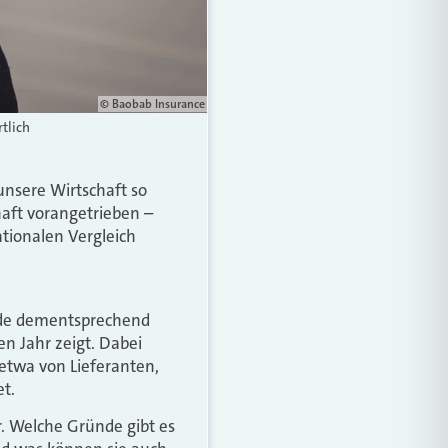
© Baobab Insurance
tlich
 unsere Wirtschaft so
haft vorangetrieben –
ionalen Vergleich
urde dementsprechend
n Jahr zeigt. Dabei
etwa von Lieferanten,
t.
r. Welche Gründe gibt es