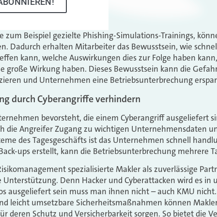
ABONNIEREN!
 zum Beispiel gezielte Phishing-Simulations-Trainings, könn
en. Dadurch erhalten Mitarbeiter das Bewusstsein, wie schnell
ffen kann, welche Auswirkungen dies zur Folge haben kann,
 große Wirkung haben. Dieses Bewusstsein kann die Gefahr 
duzieren und Unternehmen eine Betriebsunterbrechung erspar
ng durch Cyberangriffe verhindern
ternehmen bevorsteht, die einem Cyberangriff ausgeliefert 
ich die Angreifer Zugang zu wichtigen Unternehmensdaten und
steme des Tagesgeschäfts ist das Unternehmen schnell handl
Back-ups erstellt, kann die Betriebsunterbrechung mehrere 
 Risikomanagement spezialisierte Makler als zuverlässige Part
Unterstützung. Denn Hacker und Cyberattacken wird es in un
os ausgeliefert sein muss man ihnen nicht – auch KMU nicht
 und leicht umsetzbare Sicherheitsmaßnahmen können Makle
 deren Schutz und Versicherbarkeit sorgen. So bietet die Ve