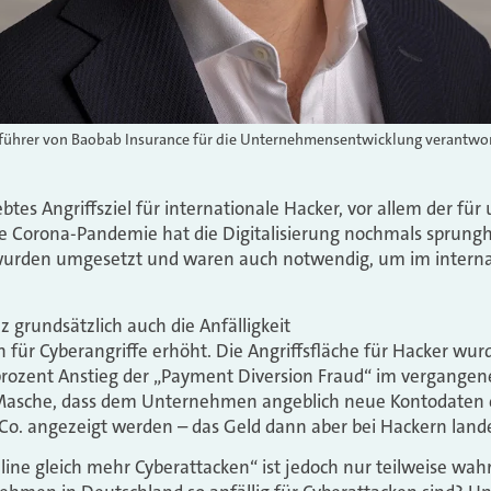
sführer von Baobab Insurance für die Unternehmensentwicklung verantwor
ebtes Angriffsziel für internationale Hacker, vor allem der für
ie Corona-Pandemie hat die Digitalisierung nochmals sprung
rden umgesetzt und waren auch notwendig, um im internat
 grundsätzlich auch die Anfälligkeit
für Cyberangriffe erhöht. Die Angriffsfläche für Hacker w
prozent Anstieg der „Payment Diversion Fraud“ im vergangene
 Masche, dass dem Unternehmen angeblich neue Kontodaten 
Co. angezeigt werden – das Geld dann aber bei Hackern lande
ine gleich mehr Cyberattacken“ ist jedoch nur teilweise wah