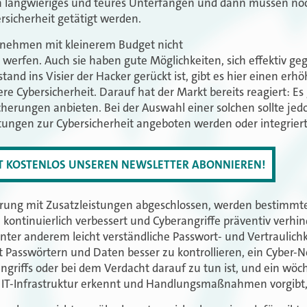
ein langwieriges und teures Unterfangen und dann müssen noc
ersicherheit getätigt werden.
ehmen mit kleinerem Budget nicht
rn werfen. Auch sie haben gute Möglichkeiten, sich effektiv ge
and ins Visier der Hacker gerückt ist, gibt es hier einen erh
ere Cybersicherheit. Darauf hat der Markt bereits reagiert: E
icherungen anbieten. Bei der Auswahl einer solchen sollte je
tungen zur Cybersicherheit angeboten werden oder integriert
ZT KOSTENLOS UNSEREN NEWSLETTER ABONNIEREN!
erung mit Zusatzleistungen abgeschlossen, werden bestimmt
ntinuierlich verbessert und Cyberangriffe präventiv verhin
 anderem leicht verständliche Passwort- und Vertraulichkei
Passwörtern und Daten besser zu kontrollieren, ein Cyber-Notf
ngriffs oder bei dem Verdacht darauf zu tun ist, und ein wöch
er IT-Infrastruktur erkennt und Handlungsmaßnahmen vorgibt