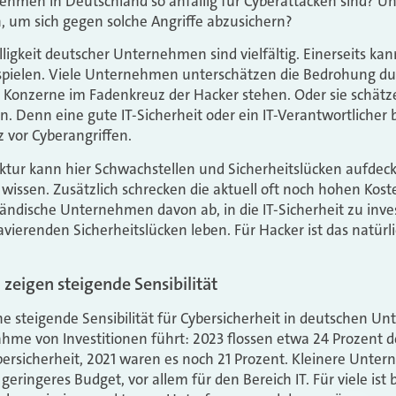
ehmen in Deutschland so anfällig für Cyberattacken sind? U
, um sich gegen solche Angriffe abzusichern?
lligkeit deutscher Unternehmen sind vielfältig. Einerseits ka
 spielen. Viele Unternehmen unterschätzen die Bedrohung du
 Konzerne im Fadenkreuz der Hacker stehen. Oder sie schätz
in. Denn eine gute IT-Sicherheit oder ein IT-Verantwortlicher
 vor Cyberangriffen.
ruktur kann hier Schwachstellen und Sicherheitslücken aufde
issen. Zusätzlich schrecken die aktuell oft noch hohen Koste
tändische Unternehmen davon ab, in die IT-Sicherheit zu inve
ravierenden Sicherheitslücken leben. Für Hacker ist das natür
 zeigen steigende Sensibilität
eine steigende Sensibilität für Cybersicherheit in deutschen 
hme von Investitionen führt: 2023 flossen etwa 24 Prozent d
ersicherheit, 2021 waren es noch 21 Prozent. Kleinere Unte
geringeres Budget, vor allem für den Bereich IT. Für viele ist b