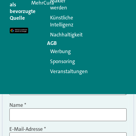
Makler
MehrCura
als
werden
Ihre E-Mail-Adresse wird nicht veröffentlicht.
bevorzugte
Erforderliche Felder sind mit
*
markiert
Künstliche
Quelle
Intelligenz
Kommentar
*
Nachhaltigkeit
AGB
Werbung
Sponsoring
Veranstaltungen
Name
*
E-Mail-Adresse
*