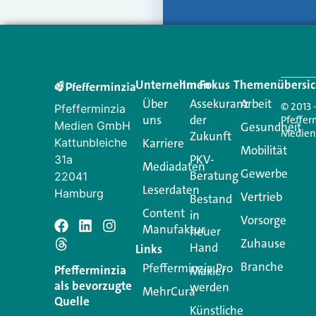
Unternehmen
Im Fokus
Themenübersic
Über
Assekuranz
Arbeit
© 2013 
Pfefferminzia
uns
der
Pfeffer
Medien GmbH
Gesundheit
Medie
Zukunft
Kattunbleiche
Karriere
Mobilität
PKV-
31a
Mediadaten
Gewerbe
Beratung
22041
Leserdaten
Hamburg
Vertrieb
Bestand
Content
in
Vorsorge
Manufaktur
Schreiben Si
neuer
Zuhause
Hand
Links
Branche
Pfefferminzia.Pro
Ihre E-Mail-Adresse wird n
Pfefferminzia
Makler
als bevorzugte
werden
MehrCura
Kommentar
*
Quelle
Künstliche