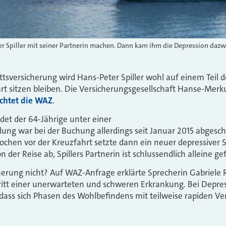
er Spiller mit seiner Partnerin machen. Dann kam ihm die Depression dazw
ittsversicherung wird Hans-Peter Spiller wohl auf einem Teil 
hrt sitzen bleiben. Die Versicherungsgesellschaft Hanse-Merku
ichtet die WAZ
.
det der 64-Jährige unter einer
ung war bei der Buchung allerdings seit Januar 2015 abgesc
 Wochen vor der Kreuzfahrt setzte dann ein neuer depressiver 
n der Reise ab, Spillers Partnerin ist schlussendlich alleine ge
erung nicht? Auf WAZ-Anfrage erklärte Sprecherin Gabriele Rol
ritt einer unerwarteten und schweren Erkrankung. Bei Depre
dass sich Phasen des Wohlbefindens mit teilweise rapiden V