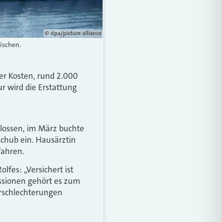
© dpa/picture alliance
ischen.
der Kosten, rund 2.000
r wird die Erstattung
hlossen, im März buchte
Schub ein. Hausärztin
fahren.
fes: „Versichert ist
ssionen gehört es zum
erschlechterungen