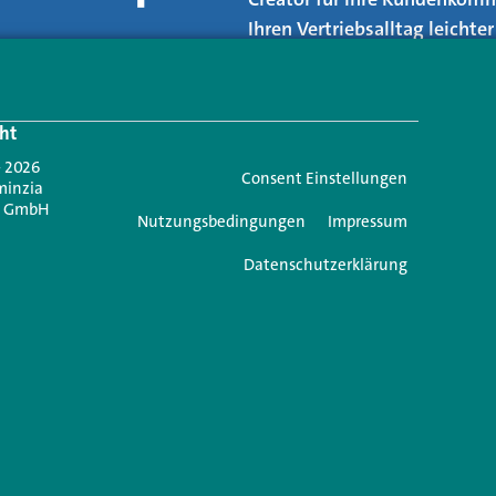
Ihren Vertriebsalltag leicht
Login.
ht
Jetzt anmelden
- 2026
Consent Einstellungen
minzia
n GmbH
Nutzungsbedingungen
Impressum
Datenschutzerklärung
e einen Kommentar
icht veröffentlicht.
Erforderliche Felder sind mit
*
markiert