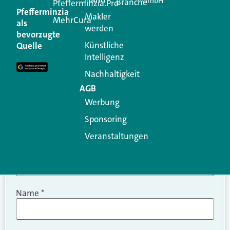
GmbH
Branche
Kommentar
Pfefferminzia.Pro
Pfefferminzia
Makler
MehrCura
als
werden
Ihre E-Mail-Adresse wird nicht veröffentlicht.
bevorzugte
Erforderliche Felder sind mit
*
markiert
Künstliche
Quelle
Intelligenz
Kommentar
*
Nachhaltigkeit
AGB
Werbung
Sponsoring
Veranstaltungen
Name
*