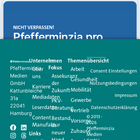
NICHT VERPASSEN!
Pfefferminzia.pro
Eine Plattform, die liefert: aktuelle Informationen,
praktische Services und einen einzigartigen Content-
Unternehmen
Im
Themenübersicht
Creator für Ihre Kundenkommunikation. Alles, was
Fokus
Pfefferminzia
Über
Arbeit
Ihren Vertriebsalltag leichter macht. Mit nur einem
Consent Einstellungen
Medien
Assekuranz
uns
Login.
Gesundheit
der
GmbH
Nutzungsbedingungen
Karriere
Mobilität
Zukunft
Jetzt anmelden
Kattunbleiche
Impressum
Mediadaten
31a
Gewerbe
PKV-
22041
Leserdaten
Beratung
Datenschutzerklärung
Vertrieb
Hamburg
© 2013 -
Content
Bestand
Vorsorge
2026
Manufaktur
in
Pfefferminzia
Schreiben Sie einen
Zuhause
neuer
Links
Medien
Hand