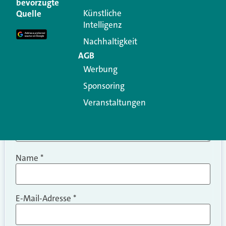
bevorzugte
Erforderliche Felder sind mit
*
markiert
Künstliche
Quelle
Intelligenz
Kommentar
*
Nachhaltigkeit
AGB
Werbung
Sponsoring
Veranstaltungen
Name
*
E-Mail-Adresse
*