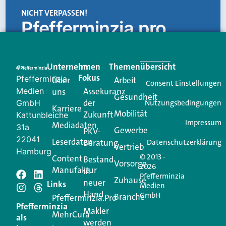
NICHT VERPASSEN!
Pfefferminzia.pro
Eine Plattform, die liefert: aktuelle Informationen,
praktische Services und einen einzigartigen Content-
Unternehmen
Im
Themenübersicht
Creator für Ihre Kundenkommunikation. Alles, was
Fokus
Pfefferminzia
Über
Arbeit
Ihren Vertriebsalltag leichter macht. Mit nur einem
Consent Einstellungen
Medien
Assekuranz
uns
Login.
Gesundheit
der
GmbH
Nutzungsbedingungen
Karriere
Mobilität
Zukunft
Jetzt anmelden
Kattunbleiche
Impressum
Mediadaten
31a
Gewerbe
PKV-
22041
Leserdaten
Beratung
Datenschutzerklärung
Vertrieb
Hamburg
© 2013 -
Content
Bestand
Vorsorge
2026
Manufaktur
in
Pfefferminzia
Schreiben Sie einen
Zuhause
neuer
Links
Medien
Hand
GmbH
Branche
Kommentar
Pfefferminzia.Pro
Pfefferminzia
Makler
MehrCura
als
werden
Ihre E-Mail-Adresse wird nicht veröffentlicht.