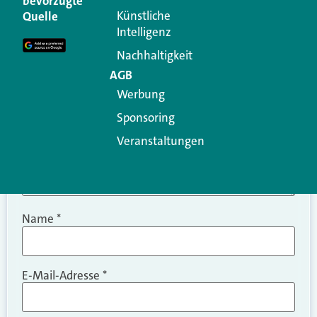
bevorzugte
Erforderliche Felder sind mit
*
markiert
Künstliche
Quelle
Intelligenz
Kommentar
*
Nachhaltigkeit
AGB
Werbung
Sponsoring
Veranstaltungen
Name
*
E-Mail-Adresse
*