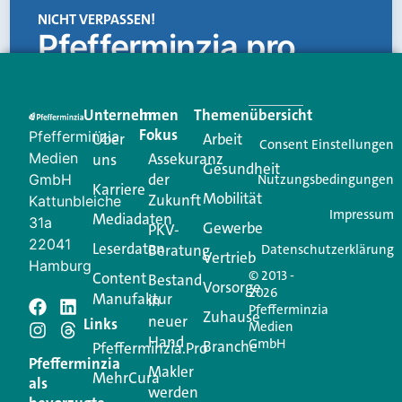
NICHT VERPASSEN!
Pfefferminzia.pro
Eine Plattform, die liefert: aktuelle Informationen,
praktische Services und einen einzigartigen Content-
Unternehmen
Im
Themenübersicht
Creator für Ihre Kundenkommunikation. Alles, was
Fokus
Pfefferminzia
Über
Arbeit
Ihren Vertriebsalltag leichter macht. Mit nur einem
Consent Einstellungen
Medien
Assekuranz
uns
Login.
Gesundheit
der
GmbH
Nutzungsbedingungen
Karriere
Mobilität
Zukunft
Jetzt anmelden
Kattunbleiche
Impressum
Mediadaten
31a
Gewerbe
PKV-
22041
Leserdaten
Beratung
Datenschutzerklärung
Vertrieb
Hamburg
© 2013 -
Content
Bestand
Vorsorge
2026
Manufaktur
in
Pfefferminzia
Schreiben Sie einen
Zuhause
neuer
Links
Medien
Hand
GmbH
Branche
Kommentar
Pfefferminzia.Pro
Pfefferminzia
Makler
MehrCura
als
werden
Ihre E-Mail-Adresse wird nicht veröffentlicht.